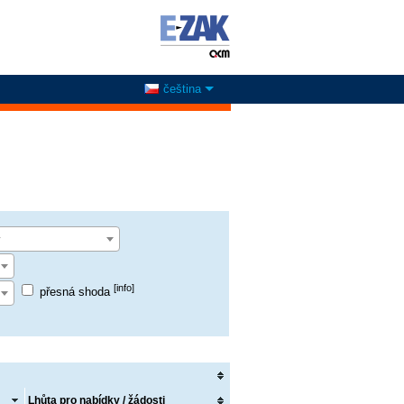
čeština
y
[info]
přesná shoda
Lhůta pro nabídky / žádosti