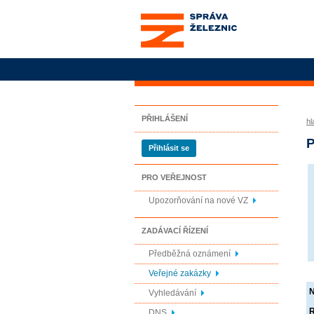
Správa železnic, státní
organizace
PŘIHLÁŠENÍ
hl
P
Přihlásit se
PRO VEŘEJNOST
Upozorňování na nové VZ
ZADÁVACÍ ŘÍZENÍ
Předběžná oznámení
Veřejné zakázky
Vyhledávání
R
DNS