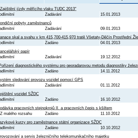
 Zajištění jízdy měřícího vlaku TUDC 2013"
odlimitní
Zadávání
15.01.2013
ondiční pobyty zaměstnanců
adlimitní
Zadávání
09.01.2013
anace skal a svahu v km 415,700-415,970 tratě Všetaty-Děčín Prostřední Žl
odlimitní
Zadáno
04.01.2013
ancelářský papír
adlimitní
Zadávání
19.12.2012
Pořízení diagnostického systému pro georadarovou metodu diagnostiky želez
adlimitní
Zadáno
14.11.2012
ystém sledování provozu vozidel pomocí GPS
adlimitní
Zadávání
01.11.2012
ojištění vozidel SŽDC
adlimitní
Zadáno
16.10.2012
odávka pracovních stejnokrojů II. a pracovních čepis s kšiltem
Z malého rozsahu
Zadáno
11.10.2012
azykové kurzy pro zaměstnance státní organizace SŽDC
adlimitní
Zadáno
10.10.2012
rovozování a servis železničního telekomunikačního majetku