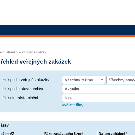
»
avní stránka
veřejné zakázky
řehled veřejných zakázek
Filtr podle veřejné zakázky:
Všechny režimy
Všechny stav
Filtr podle stavu archivu:
Aktuální
Filtr dle místa plnění:
Vše
vyčistit filtry
Název
ežim VZ
Fáze zadávacího řízení
Datum zahájení *