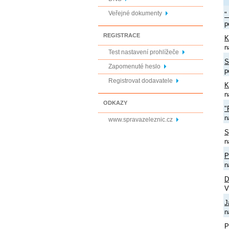
Veřejné dokumenty
"
p
REGISTRACE
K
n
Test nastavení prohlížeče
S
Zapomenuté heslo
p
Registrovat dodavatele
K
n
ODKAZY
"
n
www.spravazeleznic.cz
S
n
P
n
D
V
J
n
P