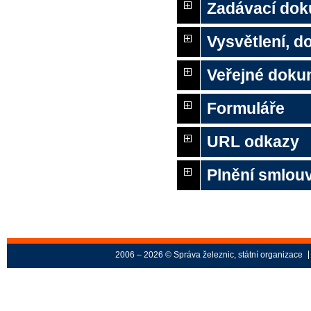
Zadávací do
Vysvětlení, 
Veřejné doku
Formuláře
URL odkazy
Plnění smlouv
2006 – 2026 © Správa železnic, státní organizace