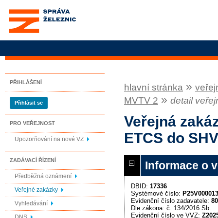
Správa železnic, státní
organizace
PŘIHLÁŠENÍ
»
hlavní stránka
veřej
»
MVTV 2
detail veře
Přihlásit se
Veřejná zaká
PRO VEŘEJNOST
ETCS do SHV
Upozorňování na nové VZ
ZADÁVACÍ ŘÍZENÍ
Informace o 
Předběžná oznámení
DBID:
17336
Veřejné zakázky
Systémové číslo:
P25V00001
Evidenční číslo zadavatele:
80
Vyhledávání
Dle zákona: č. 134/2016 Sb.
Evidenční číslo ve VVZ:
Z202
DNS