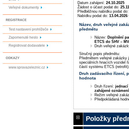
Datum zahájení:
24.10.2025
Žádost o účast podat do:
25.1
Veřejné dokumenty
Předběžnou nabídku podat do
Nabídku podat do:
13.04.2026 
REGISTRACE
Název, druh veřejné zaká
předmětu
Test nastavení prohlížeče
Název:
Doplnění pa
Zapomenuté heslo
ETCS do SHV – MV
Registrovat dodavatele
Druh veřejné zakáz
Stručný popis předmětu:
Předmětem veřejné zakázky j
ODKAZY
speciálních hnacích vozidel 
částí systému ETCS (retrofit)
www.spravazeleznic.cz
Druh zadávacího řízení,
hodnota
Druh řízení:
jednací
zahájené oznámen
Režim veřejné zaká
Předpokládaná hodn
Položky před