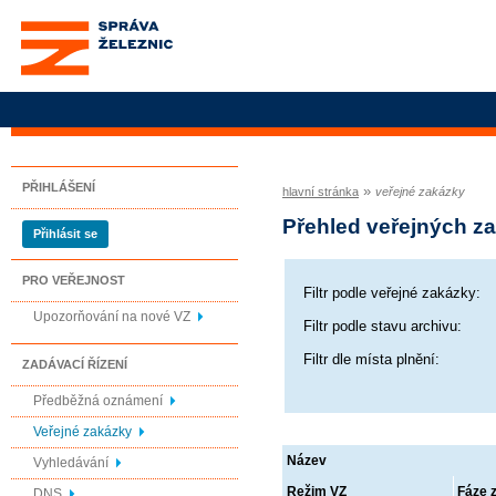
Správa železnic, státní
organizace
PŘIHLÁŠENÍ
»
hlavní stránka
veřejné zakázky
Přehled veřejných z
Přihlásit se
PRO VEŘEJNOST
Filtr podle veřejné zakázky:
Upozorňování na nové VZ
Filtr podle stavu archivu:
Filtr dle místa plnění:
ZADÁVACÍ ŘÍZENÍ
Předběžná oznámení
Veřejné zakázky
Název
Vyhledávání
Režim VZ
Fáze 
DNS