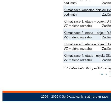
nadlimitní
Zadán
Klimatizace kanceláří objektu P
podlimitní
Zadán
Klimatizace 1. etapa – objekt D
VZ malého rozsahu
Zadán
Klimatizace 2. etapa – objekt D
VZ malého rozsahu
Zadán
Klimatizace 3. etapa – objekt D
VZ malého rozsahu
Zadán
Klimatizace 4. etapa - objekt Dl
VZ malého rozsahu
Zadán
* Počátek běhu lhůt pro VZ zahá
‹‹
‹
2006 – 2026 © Správa železnic, státní organizace