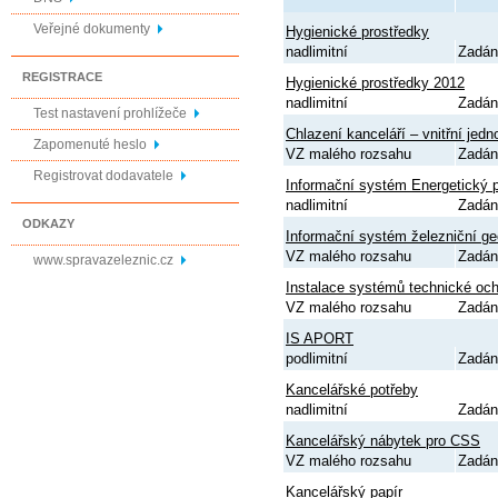
Veřejné dokumenty
Hygienické prostředky
nadlimitní
Zadán
REGISTRACE
Hygienické prostředky 2012
nadlimitní
Zadán
Test nastavení prohlížeče
Chlazení kanceláří – vnitřní jedn
Zapomenuté heslo
VZ malého rozsahu
Zadán
Registrovat dodavatele
Informační systém Energetický po
nadlimitní
Zadán
ODKAZY
Informační systém železniční g
VZ malého rozsahu
Zadán
www.spravazeleznic.cz
Instalace systémů technické och
VZ malého rozsahu
Zadán
IS APORT
podlimitní
Zadán
Kancelářské potřeby
nadlimitní
Zadán
Kancelářský nábytek pro CSS
VZ malého rozsahu
Zadán
Kancelářský papír