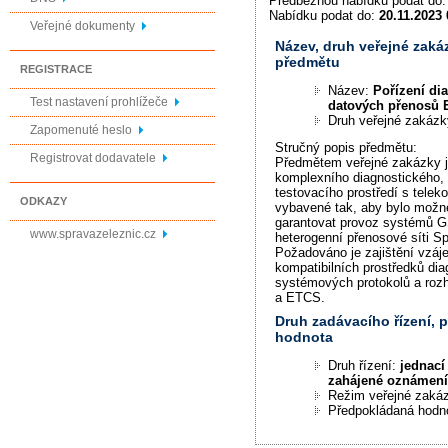
Předběžnou nabídku podat do
Nabídku podat do:
20.11.2023 
Veřejné dokumenty
Název, druh veřejné zaká
předmětu
REGISTRACE
Název:
Pořízení di
Test nastavení prohlížeče
datových přenosů 
Druh veřejné zakáz
Zapomenuté heslo
Stručný popis předmětu:
Registrovat dodavatele
Předmětem veřejné zakázky 
komplexního diagnostického, 
testovacího prostředí s tele
ODKAZY
vybavené tak, aby bylo možné
garantovat provoz systémů
www.spravazeleznic.cz
heterogenní přenosové síti Sp
Požadováno je zajištění vzáj
kompatibilních prostředků dia
systémových protokolů a ro
a ETCS.
Druh zadávacího řízení,
hodnota
Druh řízení:
jednací
zahájené oznámen
Režim veřejné zaká
Předpokládaná hodn