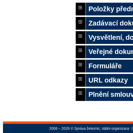
Položky před
Zadávací do
Vysvětlení, 
Veřejné doku
Formuláře
URL odkazy
Plnění smlouv
2006 – 2026 © Správa železnic, státní organizace