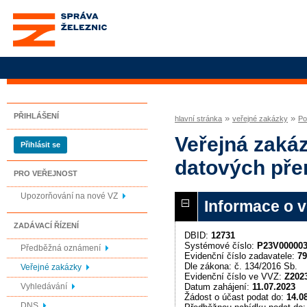
Správa železnic, státní
organizace
PŘIHLÁŠENÍ
»
»
hlavní stránka
veřejné zakázky
Po
Veřejná zakáz
Přihlásit se
datových pře
PRO VEŘEJNOST
Upozorňování na nové VZ
Informace o 
ZADÁVACÍ ŘÍZENÍ
DBID:
12731
Systémové číslo:
P23V00000
Předběžná oznámení
Evidenční číslo zadavatele:
79
Dle zákona: č. 134/2016 Sb.
Veřejné zakázky
Evidenční číslo ve VVZ:
Z202
Datum zahájení:
11.07.2023
Vyhledávání
Žádost o účast podat do:
14.0
DNS