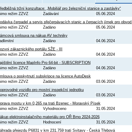
ředběžná tržní konzultace: „Mobiliář pro železniční stanice a zastávky“
imo režim ZZVZ
Zadávání
05.06.2024
odávka čerpadel a servis přečerpávacích stanic a čerpacích jímek pro obv
imo režim ZZVZ
Zadáno
05.06.2024
ámcová smlouva na nákup AV techniky
adlimitní
Zadáno
04.06.2024
ozvoj zákaznického portálu SŽE - III
imo režim ZZVZ
Zadáno
04.06.2024
ajištění licence MapInfo Pro 64-bit - SUBSCRIPTION
imo režim ZZVZ
Zadáno
04.06.2024
mlouva o poskytnutí subskripce na licence AutoDesk
imo režim ZZVZ
Zadáno
03.06.2024
oprovodné vozidlo pro mostní inspekční jednotku
imo režim ZZVZ
Zadáno
03.06.2024
prava mostu v km 0,265 na trati Bzenec - Moravský Písek
imo režim ZZVZ
Vyhodnoceno
31.05.2024
ákup elektroinstalačního materiálu pro OŘ Brno 2024-2026
imo režim ZZVZ
Hodnocení
31.05.2024
áhrada přejezdu P6831 v km 231,759 trati Svitavy - Česká Třebová