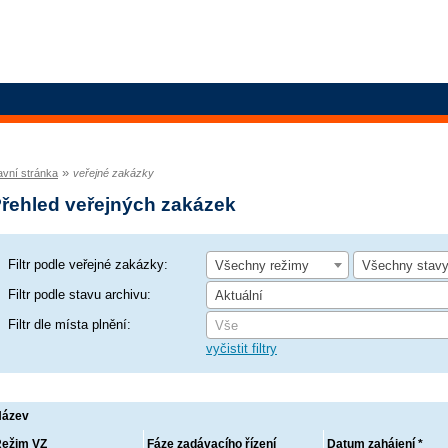
»
avní stránka
veřejné zakázky
řehled veřejných zakázek
Filtr podle veřejné zakázky:
Všechny režimy
Všechny stav
Filtr podle stavu archivu:
Aktuální
Filtr dle místa plnění:
Vše
vyčistit filtry
Název
ežim VZ
Fáze zadávacího řízení
Datum zahájení *