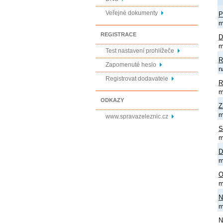
Veřejné dokumenty
P
m
REGISTRACE
D
m
Test nastavení prohlížeče
R
Zapomenuté heslo
n
Registrovat dodavatele
R
m
ODKAZY
Z
m
www.spravazeleznic.cz
S
m
D
m
O
m
N
m
N