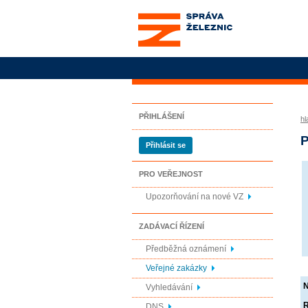
Správa železnic, státní
organizace
PŘIHLÁŠENÍ
hl
P
Přihlásit se
PRO VEŘEJNOST
Upozorňování na nové VZ
ZADÁVACÍ ŘÍZENÍ
Předběžná oznámení
Veřejné zakázky
Vyhledávání
R
DNS