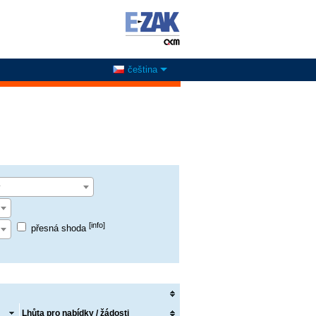
čeština
y
[info]
přesná shoda
Lhůta pro nabídky / žádosti