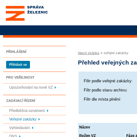
Správa železnic, státní
organizace
PŘIHLÁŠENÍ
»
hlavní stránka
veřejné zakázky
Přehled veřejných z
Přihlásit se
PRO VEŘEJNOST
Filtr podle veřejné zakázky:
Upozorňování na nové VZ
Filtr podle stavu archivu:
Filtr dle místa plnění:
ZADÁVACÍ ŘÍZENÍ
Předběžná oznámení
Veřejné zakázky
Název
Vyhledávání
Režim VZ
Fáze 
DNS