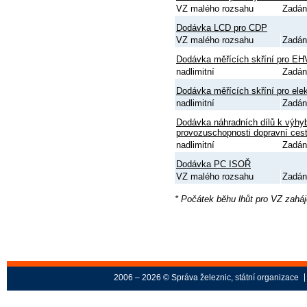
VZ malého rozsahu
Zadán
Dodávka LCD pro CDP
VZ malého rozsahu
Zadán
Dodávka měřících skříní pro EHV
nadlimitní
Zadán
Dodávka měřících skříní pro elek
nadlimitní
Zadán
Dodávka náhradních dílů k výhy
provozuschopnosti dopravní ces
nadlimitní
Zadán
Dodávka PC ISOŘ
VZ malého rozsahu
Zadán
* Počátek běhu lhůt pro VZ zahá
2006 – 2026 © Správa železnic, státní organizace