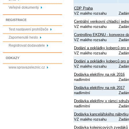
Veřejné dokumenty
CDP Praha
VZ malého rozsahu
Zadán
REGISTRACE
Centrální venkovní chladící jedn
VZ malého rozsahu
Zadán
Test nastavení prohlížeče
Controlling EKDNU - konverze 
Zapomenuté heslo
VZ malého rozsahu
Zadán
Registrovat dodavatele
Dodání a pokládky koberců pro
VZ malého rozsahu
Zadán
ODKAZY
Dodání a pokládky koberců pro
VZ malého rozsahu
Zadán
www.spravazeleznic.cz
Dodávka elektřiny na rok 2016
nadlimitní
Zadán
Dodávka elektřiny na rok 2017
nadlimitní
Zadán
Dodávka elektřiny v rámci sdruž
nadlimitní
Zadán
Dodávka kancelářského nábytku
VZ malého rozsahu
Zadán
Dodávka kolejnicových zvedáků