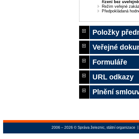
řízení bez uveřejně
Režim veřejné zaká
Předpokládaná hodn
Položky před
Veřejné doku
Formuláře
URL odkazy
Plnění smlouv
2006 – 2026 © Správa železnic, státní organizace