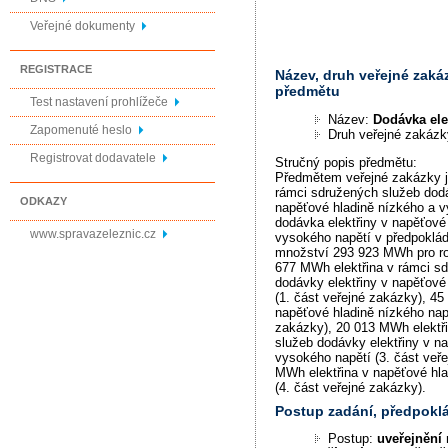
Veřejné dokumenty
REGISTRACE
Název, druh veřejné zaká
předmětu
Test nastavení prohlížeče
Název:
Dodávka ele
Zapomenuté heslo
Druh veřejné zakáz
Registrovat dodavatele
Stručný popis předmětu:
Předmětem veřejné zakázky j
rámci sdružených služeb dodá
ODKAZY
napěťové hladině nízkého a v
dodávka elektřiny v napěťové
www.spravazeleznic.cz
vysokého napětí v předpokl
množství 293 923 MWh pro ro
677 MWh elektřina v rámci s
dodávky elektřiny v napěťové
(1. část veřejné zakázky), 4
napěťové hladině nízkého napě
zakázky), 20 013 MWh elektř
služeb dodávky elektřiny v n
vysokého napětí (3. část veř
MWh elektřina v napěťové hl
(4. část veřejné zakázky).
Postup zadání, předpok
Postup:
uveřejnění 