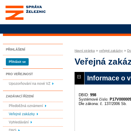
Správa železnic, státní
organizace
PŘIHLÁŠENÍ
»
»
hlavní stránka
veřejné zakázky
Do
Veřejná zakáz
Přihlásit se
PRO VEŘEJNOST
Informace o 
Upozorňování na nové VZ
DBID:
998
ZADÁVACÍ ŘÍZENÍ
Systémové číslo:
P17V00000
Dle zákona: č. 137/2006 Sb.
Předběžná oznámení
Veřejné zakázky
Vyhledávání
DNS