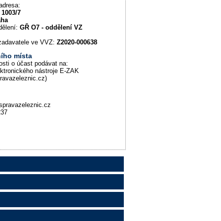
adresa:
 1003/7
aha
dělení:
GŘ O7 - oddělení VZ
u zadavatele ve VVZ:
Z2020-000638
ího místa
osti o účast podávat na:
ektronického nástroje E-ZAK
pravazeleznic.cz)
spravazeleznic.cz
237