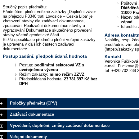
Poštovní 
Stručný popis předmětu:
Dlážděná
Předmětem plnění veřejné zakázky „Doplnění závor
11000 Pr
na přejezdu P3340 trati Lovosice – Česká Lípa“ je
Název od
zhotovení stavby dle zadávací dokumentace,
západ
zpracování Realizační dokumentace stavby a
Id profil
vypracování Dokumentace skutečného provedení
stavby včetně geodetické části.
Adresa kontaktn
Bližší specifikace předmětu plnění veřejné zakázky
Nabídky, resp. žád
je upravena v dalších částech zadávací
prostřednictvím el
dokumentace.
(https://zakazky.s
Postup zadání, předpokládaná hodnota
Kontakt
Veronika Fučíková
Postup:
podlimitní sektorová VZ s
e-mail: Fucikova@
uveřejněnou výzvou
tel: +420 702 238 
Režim zakázky:
mimo režim ZZVZ
Předpokládaná hodnota:
23 781 397 Kč bez
DPH
Položky předmětu (CPV)
Zadávací dokumentace
Vysvětlení, doplnění, změny zadávací dokumentace
Veřejné dokumenty