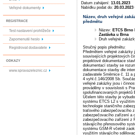
Datum zahájení:
13.01.2023
Nabídku podat do:
20.03.2023 
Veřejné dokumenty
Název, druh veřejné zaká
předmětu
REGISTRACE
Název:
ETCS Brno H
Test nastavení prohlížeče
Zastávka u Brna
Druh veřejné zakáz
Zapomenuté heslo
Stručný popis předmětu:
Registrovat dodavatele
Předmětem veřejné zakázky j
souvisejících projektových či
projektové dokumentace stav
ODKAZY
dokumentací stavby se rozum
dokumentace stavby dle inter
www.spravazeleznic.cz
zadavatele Směrnice č. 11 a př
4 vyhl.č.146/2008 Sb. Součás
veřejné zakázky jsou i činnos
prováděny v souvislosti s Prav
spolufinancovaných projektů
Účelem této stavby je vybudo
systému ETCS L2 s využitím
technologie staničního zabez
traťového zabezpečovacího z
zabezpečovacího zařízení a 
zabezpečovacího zařízení z 
stávajícího přenosového sys
systému GSM-R včetně zaokr
využitím stávajícího sdělovac