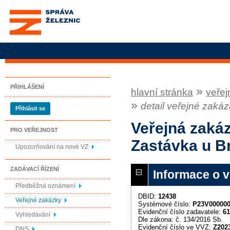
Správa železnic, státní
organizace
PŘIHLÁŠENÍ
»
hlavní stránka
veřej
»
detail veřejné zaká
Přihlásit se
Veřejná zaká
PRO VEŘEJNOST
Zastávka u B
Upozorňování na nové VZ
ZADÁVACÍ ŘÍZENÍ
Informace o 
Předběžná oznámení
DBID:
12438
Veřejné zakázky
Systémové číslo:
P23V00000
Evidenční číslo zadavatele:
61
Vyhledávání
Dle zákona: č. 134/2016 Sb.
Evidenční číslo ve VVZ:
Z202
DNS