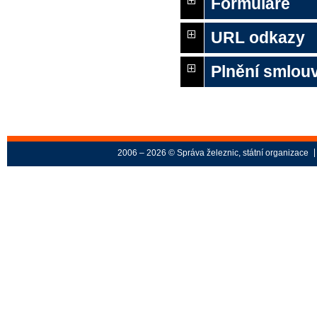
Formuláře
URL odkazy
Plnění smlouv
2006 – 2026 © Správa železnic, státní organizace