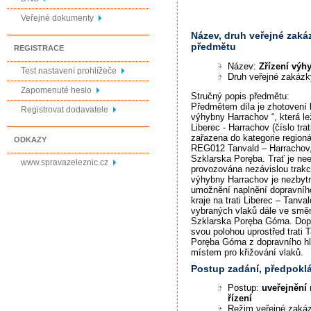
Veřejné dokumenty
Název, druh veřejné zaká
předmětu
REGISTRACE
Název:
Zřízení výh
Test nastavení prohlížeče
Druh veřejné zakáz
Zapomenuté heslo
Stručný popis předmětu:
Předmětem díla je zhotovení l
Registrovat dodavatele
výhybny Harrachov “, která lež
Liberec - Harrachov (číslo trat
zařazena do kategorie region
ODKAZY
REG012 Tanvald – Harrachov,
Szklarska Poręba. Trať je nee
www.spravazeleznic.cz
provozována nezávislou trakc
výhybny Harrachov je nezby
umožnění naplnění dopravníh
kraje na trati Liberec – Tanv
vybraných vlaků dále ve smě
Szklarska Poręba Górna. Dop
svou polohou uprostřed trati 
Poręba Górna z dopravního h
místem pro křižování vlaků.
Postup zadání, předpok
Postup:
uveřejnění 
řízení
Režim veřejné zaká