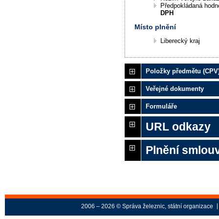
Předpokládaná hodn
DPH
Místo plnění
Liberecký kraj
Položky předmětu (CPV
Veřejné dokumenty
Formuláře
URL odkazy
Plnění smlouv
2006 – 2026 © Správa železnic, státní organizace