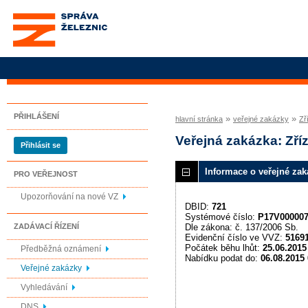
Správa železnic, státní
organizace
PŘIHLÁŠENÍ
»
»
hlavní stránka
veřejné zakázky
Zř
Veřejná zakázka: Zř
Přihlásit se
Informace o veřejné zak
PRO VEŘEJNOST
Upozorňování na nové VZ
DBID:
721
Systémové číslo:
P17V00000
Dle zákona: č. 137/2006 Sb.
ZADÁVACÍ ŘÍZENÍ
Evidenční číslo ve VVZ:
5169
Počátek běhu lhůt:
25.06.2015
Předběžná oznámení
Nabídku podat do:
06.08.2015 
Veřejné zakázky
Vyhledávání
DNS