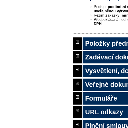
Postup:
podlimitní 
uveřejněnou výzvo
Režim zakázky:
mi
Předpokládaná hodn
DPH
Položky před
Zadávací do
Vysvětlení, 
Veřejné doku
Formuláře
URL odkazy
Plnění smlou