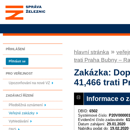
Správa železnic, státní
organizace
PŘIHLÁŠENÍ
»
hlavní stránka
veřej
trati Praha Bubny – R
Přihlásit se
Zakázka: Dop
PRO VEŘEJNOST
41,466 trati 
Upozorňování na nové VZ
ZADÁVACÍ ŘÍZENÍ
Informace o 
Předběžná oznámení
DBID:
6502
Veřejné zakázky
Systémové číslo:
P20V00000
Evidenční číslo zadavatele:
61
Vyhledávání
Datum zahájení:
29.01.2020
Nabídku podat do:
19.02.2020 
DNS