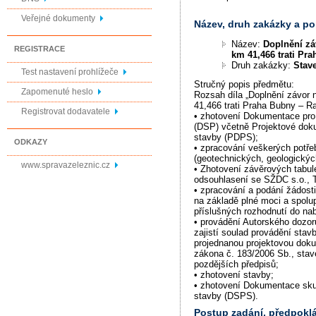
Veřejné dokumenty
Název, druh zakázky a p
Název:
Doplnění zá
REGISTRACE
km 41,466 trati Pr
Druh zakázky:
Stav
Test nastavení prohlížeče
Stručný popis předmětu:
Zapomenuté heslo
Rozsah díla „Doplnění závor 
41,466 trati Praha Bubny – Ra
Registrovat dodavatele
• zhotovení Dokumentace pro
(DSP) včetně Projektové dok
stavby (PDPS);
ODKAZY
• zpracování veškerých potř
(geotechnických, geologickýc
www.spravazeleznic.cz
• Zhotovení závěrových tabule
odsouhlasení se SŽDC s.o.,
• zpracování a podání žádosti
na základě plné moci a spolup
příslušných rozhodnutí do nab
• provádění Autorského dozoru
zajistí soulad provádění stav
projednanou projektovou dok
zákona č. 183/2006 Sb., stav
pozdějších předpisů;
• zhotovení stavby;
• zhotovení Dokumentace sk
stavby (DSPS).
Postup zadání, předpok