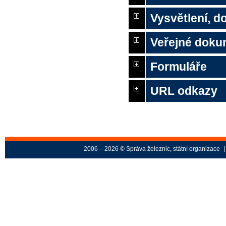
Vysvětlení, 
Veřejné doku
Formuláře
URL odkazy
2006 – 2026 © Správa železnic, státní organizace