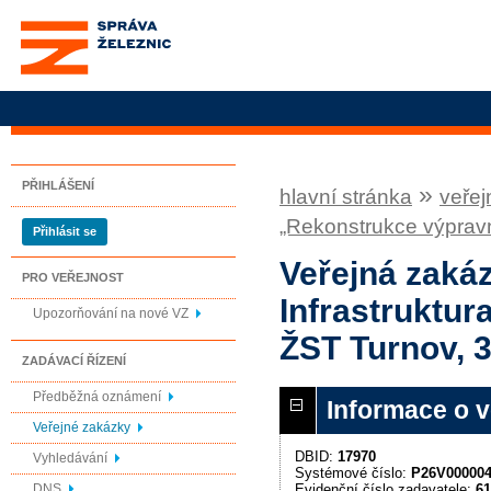
Správa železnic, státní
organizace
PŘIHLÁŠENÍ
»
hlavní stránka
veřej
„Rekonstrukce výpravn
Přihlásit se
Veřejná zakáz
PRO VEŘEJNOST
Infrastruktu
Upozorňování na nové VZ
ŽST Turnov, 3
ZADÁVACÍ ŘÍZENÍ
Předběžná oznámení
Informace o 
Veřejné zakázky
DBID:
17970
Vyhledávání
Systémové číslo:
P26V00000
Evidenční číslo zadavatele:
61
DNS