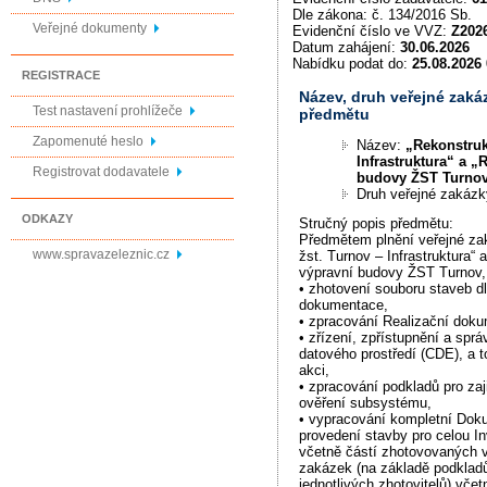
Dle zákona: č. 134/2016 Sb.
Veřejné dokumenty
Evidenční číslo ve VVZ:
Z202
Datum zahájení:
30.06.2026
Nabídku podat do:
25.08.2026 
REGISTRACE
Název, druh veřejné zaká
Test nastavení prohlížeče
předmětu
Zapomenuté heslo
Název:
„Rekonstruk
Infrastruktura“ a 
Registrovat dodavatele
budovy ŽST Turnov,
Druh veřejné zakáz
ODKAZY
Stručný popis předmětu:
Předmětem plnění veřejné za
www.spravazeleznic.cz
žst. Turnov – Infrastruktura“
výpravní budovy ŽST Turnov, 
• zhotovení souboru staveb d
dokumentace,
• zpracování Realizační dok
• zřízení, zpřístupnění a spr
datového prostředí (CDE), a t
akci,
• zpracování podkladů pro zaj
ověření subsystému,
• vypracování kompletní Do
provedení stavby pro celou Inv
včetně částí zhotovovaných v
zakázek (na základě podklad
jednotlivých zhotovitelů) včet