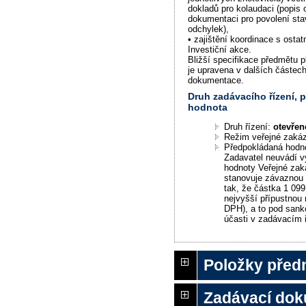
dokladů pro kolaudaci (popis 
dokumentaci pro povolení st
odchylek),
• zajištění koordinace s ostat
Investiční akce.
Bližší specifikace předmětu 
je upravena v dalších částec
dokumentace.
Druh zadávacího řízení,
hodnota
Druh řízení:
otevřen
Režim veřejné zaká
Předpokládaná hodn
Zadavatel neuvádí v
hodnoty Veřejné zak
stanovuje závaznou
tak, že částka 1 099
nejvyšší přípustnou
DPH), a to pod sankc
účasti v zadávacím ř
Položky před
Zadávací do