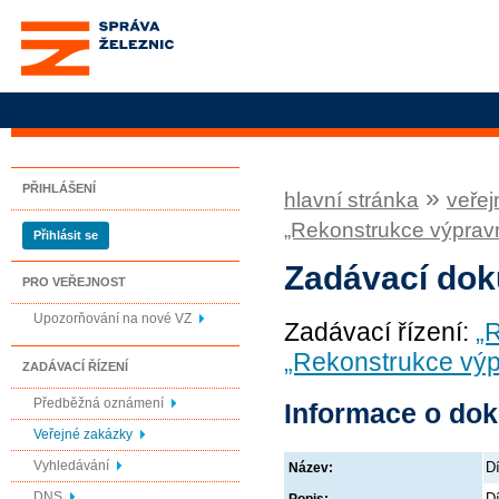
Správa železnic, státní
organizace
PŘIHLÁŠENÍ
»
hlavní stránka
veřej
„Rekonstrukce výpravn
Přihlásit se
Zadávací do
PRO VEŘEJNOST
Upozorňování na nové VZ
Zadávací řízení:
„R
„Rekonstrukce výp
ZADÁVACÍ ŘÍZENÍ
Předběžná oznámení
Informace o do
Veřejné zakázky
Vyhledávání
Dí
Název:
DNS
Dí