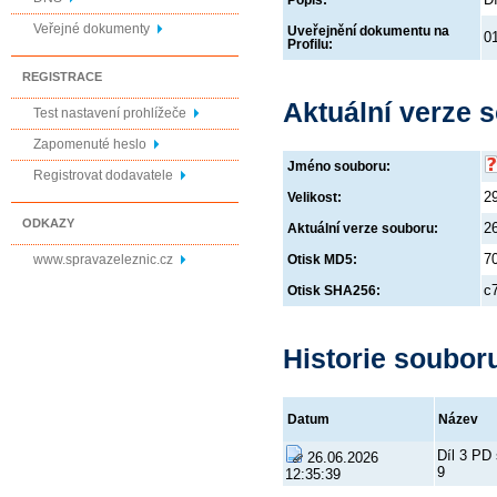
Popis:
Veřejné dokumenty
Uveřejnění dokumentu na
0
Profilu:
REGISTRACE
Aktuální verze 
Test nastavení prohlížeče
Zapomenuté heslo
Jméno souboru:
Registrovat dodavatele
2
Velikost:
ODKAZY
2
Aktuální verze souboru:
7
www.spravazeleznic.cz
Otisk MD5:
c
Otisk SHA256:
Historie soubor
Datum
Název
Díl 3 PD 
26.06.2026
9
12:35:39