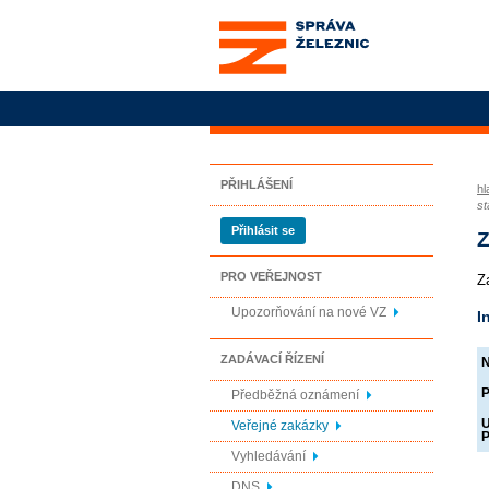
Správa železnic, státní
organizace
PŘIHLÁŠENÍ
hl
st
Přihlásit se
Z
PRO VEŘEJNOST
Z
Upozorňování na nové VZ
I
ZADÁVACÍ ŘÍZENÍ
N
P
Předběžná oznámení
U
Veřejné zakázky
P
Vyhledávání
DNS