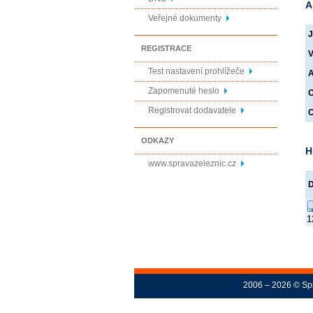
A
Veřejné dokumenty
J
REGISTRACE
V
Test nastavení prohlížeče
A
Zapomenuté heslo
O
Registrovat dodavatele
O
ODKAZY
H
www.spravazeleznic.cz
1
2006 – 2026 © Spr