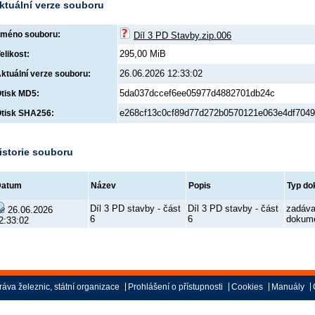
ktuální verze souboru
méno souboru:
Díl 3 PD Stavby.zip.006
295,00 MiB
elikost:
26.06.2026 12:33:02
ktuální verze souboru:
5da037dccef6ee05977d4882701db24c
tisk MD5:
e268cf13c0cf89d77d272b0570121e063e4df704
tisk SHA256:
istorie souboru
Datum
Název
Popis
Typ d
Díl 3 PD stavby - část
Díl 3 PD stavby - část
zadáva
26.06.2026
6
6
dokum
2:33:02
áva železnic, státní organizace
Prohlášení o přístupnosti
Cookies
Manuály