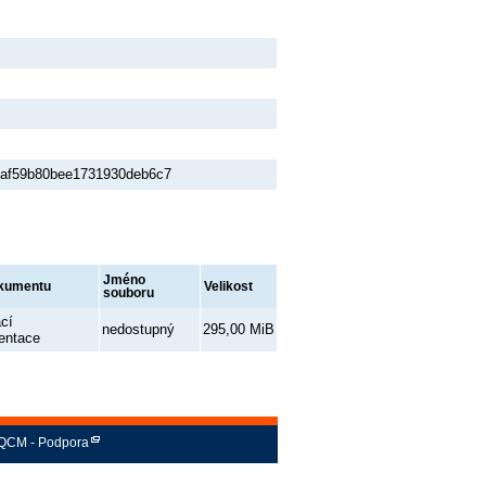
9af59b80bee1731930deb6c7
Jméno
okumentu
Velikost
souboru
cí
nedostupný
295,00 MiB
entace
QCM - Podpora