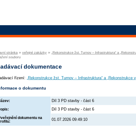
»
»
avní stránka
veřejné zakázky
„Rekonstrukce žst. Turnov – Infrastruktura“ a „Rekonst
ažení souboru
adávací dokumentace
adávací řízení:
„Rekonstrukce žst. Turnov – Infrastruktura“ a „Rekonstrukce 
nformace o dokumentu
Díl 3 PD stavby - část 6
ázev:
Díl 3 PD stavby - část 6
opis:
veřejnění dokumentu na
01.07.2026 09:49:10
rofilu: