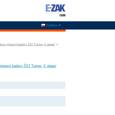
čeština
»
rukce výpravní budovy ŽST Turnov, 3. etapa“
výpravní budovy ŽST Turnov, 3. etapa“