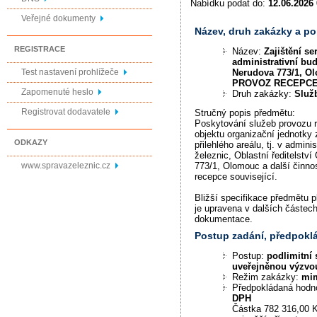
Nabídku podat do:
12.06.2026 
Veřejné dokumenty
Název, druh zakázky a p
REGISTRACE
Název:
Zajištění se
administrativní bud
Nerudova 773/1, Ol
Test nastavení prohlížeče
PROVOZ RECEPC
Zapomenuté heslo
Druh zakázky:
Služ
Registrovat dodavatele
Stručný popis předmětu:
Poskytování služeb provozu r
objektu organizační jednotky
ODKAZY
přilehlého areálu, tj. v admin
železnic, Oblastní ředitelství
www.spravazeleznic.cz
773/1, Olomouc a další činno
recepce související.
Bližší specifikace předmětu 
je upravena v dalších částec
dokumentace.
Postup zadání, předpok
Postup:
podlimitní 
uveřejněnou výzvo
Režim zakázky:
mi
Předpokládaná hodn
DPH
Částka 782 316,00 K