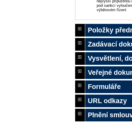
nejvyšší přípustnou
pod sankcí vyloučení
výběrovém řízení
Položky před
Zadávací do
Vysvětlení, 
Veřejné doku
Formuláře
URL odkazy
Plnění smlou