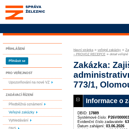
Správa železnic, státní
organizace
PŘIHLÁŠENÍ
»
»
hlavní stránka
veřejné zakázky
Za
»
– PROVOZ RECEPCE
detail veřejn
Přihlásit se
Zakázka: Zaji
administrativ
PRO VEŘEJNOST
773/1, Olom
Upozorňování na nové VZ
ZADÁVACÍ ŘÍZENÍ
Informace o 
Předběžná oznámení
Veřejné zakázky
DBID:
17889
Systémové číslo:
P26V00000
Vyhledávání
Evidenční číslo zadavatele:
63
Datum zahájení:
03.06.2026
DNS