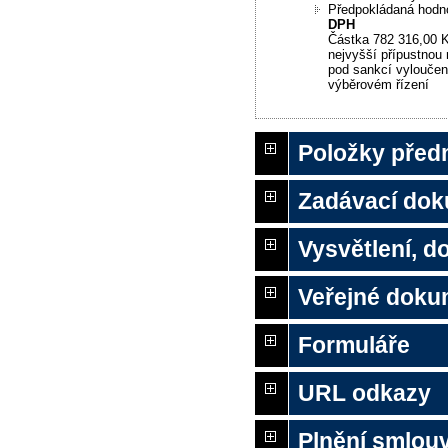
Předpokládaná hodn
DPH
Částka 782 316,00 K
nejvyšší přípustnou
pod sankcí vyloučení
výběrovém řízení
Položky před
Zadávací do
Vysvětlení, 
Veřejné doku
Formuláře
URL odkazy
Plnění smlou