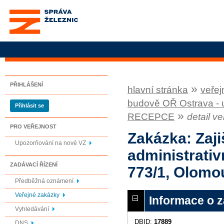
Správa železnic, státní
organizace
PŘIHLÁŠENÍ
»
hlavní stránka
veřej
budově OŘ Ostrava - 
Přihlásit se
»
RECEPCE
detail v
PRO VEŘEJNOST
Zakázka: Zaji
Upozorňování na nové VZ
administrativ
ZADÁVACÍ ŘÍZENÍ
773/1, Olom
Předběžná oznámení
Veřejné zakázky
Informace o 
Vyhledávání
DBID:
17889
DNS