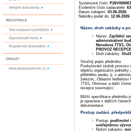
Systémové číslo:
P26V00000
Evidenční číslo zadavatele:
63
Veřejné dokumenty
Datum zahájení:
03.06.2026
Nabídku podat do:
12.06.2026 
REGISTRACE
Název, druh zakázky a p
Test nastavení prohlížeče
Název:
Zajištění se
Zapomenuté heslo
administrativní bud
Nerudova 773/1, Ol
Registrovat dodavatele
PROVOZ RECEPC
Druh zakázky:
Služ
ODKAZY
Stručný popis předmětu:
Poskytování služeb provozu r
www.spravazeleznic.cz
objektu organizační jednotky
přilehlého areálu, tj. v admin
železnic, Oblastní ředitelství
773/1, Olomouc a další činno
recepce související.
Bližší specifikace předmětu 
je upravena v dalších částec
dokumentace.
Postup zadání, předpok
Postup:
podlimitní 
uveřejněnou výzvo
Režim zakázky:
mi