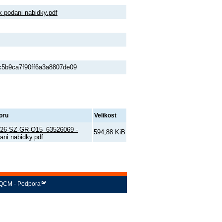
podani nabidky.pdf
5b9ca7f90ff6a3a8807de09
oru
Velikost
026-SZ-GR-O15_63526069 -
594,88 KiB
ani nabidky.pdf
QCM - Podpora