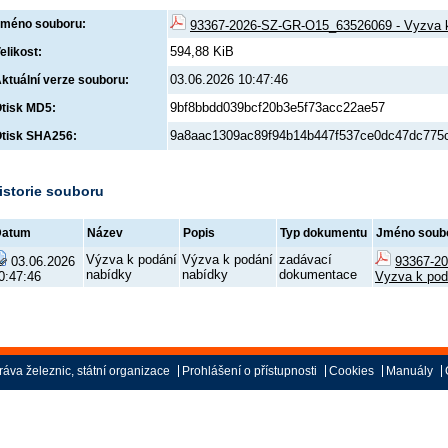
méno souboru:
93367-2026-SZ-GR-O15_63526069 - Vyzva k 
594,88 KiB
elikost:
03.06.2026 10:47:46
ktuální verze souboru:
9bf8bbdd039bcf20b3e5f73acc22ae57
tisk MD5:
9a8aac1309ac89f94b14b447f537ce0dc47dc775c
tisk SHA256:
istorie souboru
Datum
Název
Popis
Typ dokumentu
Jméno soub
Výzva k podání
Výzva k podání
zadávací
03.06.2026
93367-2
nabídky
nabídky
dokumentace
0:47:46
Vyzva k pod
áva železnic, státní organizace
Prohlášení o přístupnosti
Cookies
Manuály