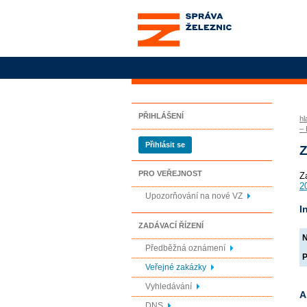
Správa železnic, státní
organizace
PŘIHLÁŠENÍ
hl
–
Přihlásit se
Z
PRO VEŘEJNOST
Z
2
Upozorňování na nové VZ
I
ZADÁVACÍ ŘÍZENÍ
N
Předběžná oznámení
P
Veřejné zakázky
Vyhledávání
A
DNS