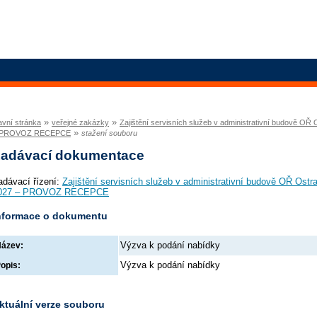
»
»
avní stránka
veřejné zakázky
Zajištění servisních služeb v administrativní budově OŘ
»
 PROVOZ RECEPCE
stažení souboru
adávací dokumentace
adávací řízení:
Zajištění servisních služeb v administrativní budově OŘ Ostr
027 – PROVOZ RECEPCE
nformace o dokumentu
Výzva k podání nabídky
ázev:
Výzva k podání nabídky
opis:
ktuální verze souboru