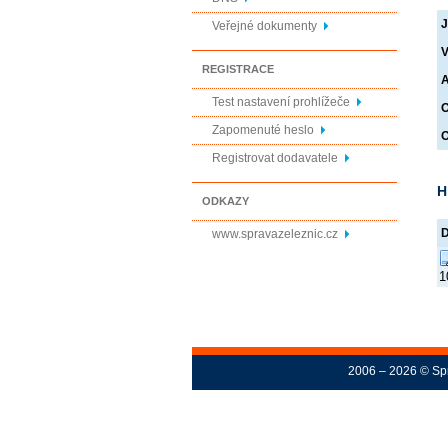
J
Veřejné dokumenty
V
REGISTRACE
A
Test nastavení prohlížeče
O
Zapomenuté heslo
O
Registrovat dodavatele
H
ODKAZY
www.spravazeleznic.cz
1
2006 – 2026 © Spr