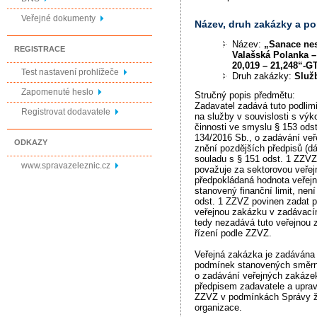
Veřejné dokumenty
Název, druh zakázky a p
Název:
„Sanace nes
REGISTRACE
Valašská Polanka –
20,019 – 21,248“-G
Test nastavení prohlížeče
Druh zakázky:
Služ
Zapomenuté heslo
Stručný popis předmětu:
Zadavatel zadává tuto podlim
Registrovat dodavatele
na služby v souvislosti s výk
činnosti ve smyslu § 153 odst
134/2016 Sb., o zadávání ve
ODKAZY
znění pozdějších předpisů (dá
souladu s § 151 odst. 1 ZZVZ
www.spravazeleznic.cz
považuje za sektorovou veřej
předpokládaná hodnota veřej
stanovený finanční limit, nen
odst. 1 ZZVZ povinen zadat 
veřejnou zakázku v zadávacím
tedy nezadává tuto veřejnou
řízení podle ZZVZ.
Veřejná zakázka je zadávána
podmínek stanovených směr
o zadávání veřejných zakázek,
předpisem zadavatele a upravu
ZZVZ v podmínkách Správy že
organizace.