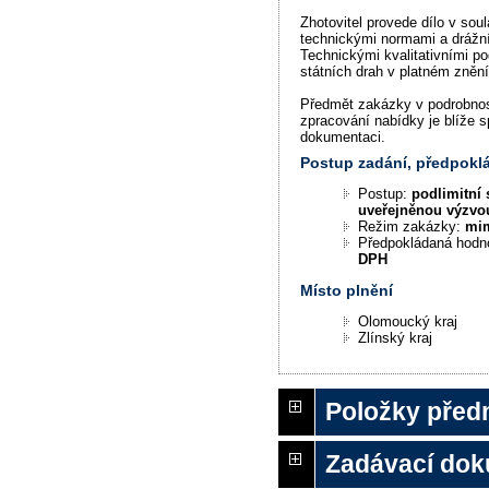
Zhotovitel provede dílo v sou
technickými normami a drážní
Technickými kvalitativními 
státních drah v platném znění
Předmět zakázky v podrobno
zpracování nabídky je blíže 
dokumentaci.
Postup zadání, předpok
Postup:
podlimitní 
uveřejněnou výzvo
Režim zakázky:
mi
Předpokládaná hodn
DPH
Místo plnění
Olomoucký kraj
Zlínský kraj
Položky před
Zadávací do