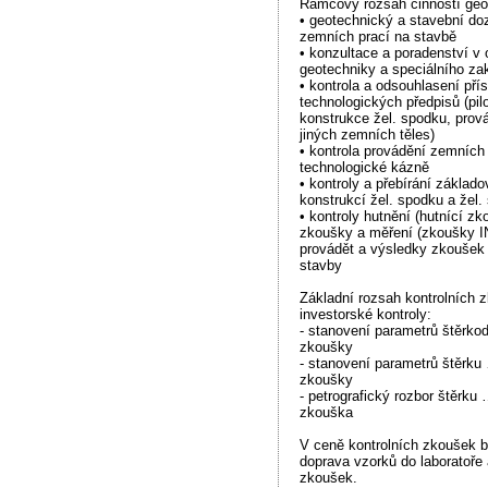
Rámcový rozsah činností geo
• geotechnický a stavební doz
zemních prací na stavbě
• konzultace a poradenství v 
geotechniky a speciálního za
• kontrola a odsouhlasení pří
technologických předpisů (pil
konstrukce žel. spodku, prov
jiných zemních těles)
• kontrola provádění zemních
technologické kázně
• kontroly a přebírání základo
konstrukcí žel. spodku a žel.
• kontroly hutnění (hutnící zk
zkoušky a měření (zkoušky I
provádět a výsledky zkoušek 
stavby
Základní rozsah kontrolních 
investorské kontroly:
- stanovení parametrů štěr
zkoušky
- stanovení parametrů št
zkoušky
- petrografický rozbor št
zkouška
V ceně kontrolních zkoušek bu
doprava vzorků do laboratoře
zkoušek.