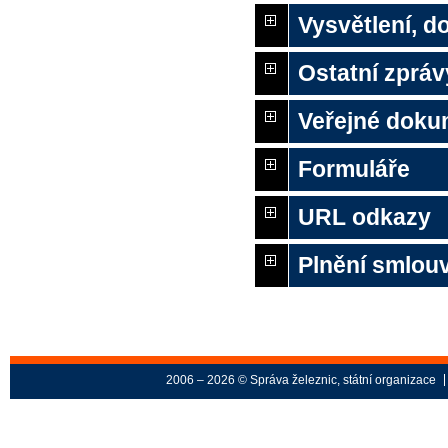
Vysvětlení, 
Ostatní zpráv
Veřejné doku
Formuláře
URL odkazy
Plnění smlou
2006 – 2026 © Správa železnic, státní organizace