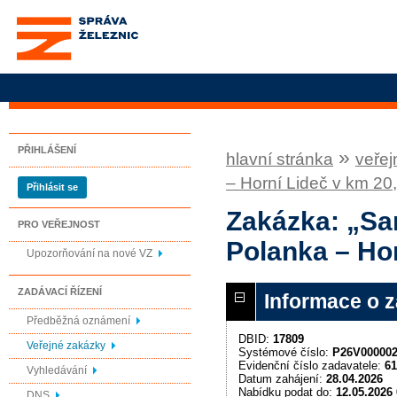
Správa železnic, státní
organizace
PŘIHLÁŠENÍ
»
hlavní stránka
veřej
– Horní Lideč v km 2
Přihlásit se
Zakázka: „Sa
PRO VEŘEJNOST
Polanka – Ho
Upozorňování na nové VZ
ZADÁVACÍ ŘÍZENÍ
Informace o 
Předběžná oznámení
DBID:
17809
Veřejné zakázky
Systémové číslo:
P26V00000
Evidenční číslo zadavatele:
61
Vyhledávání
Datum zahájení:
28.04.2026
Nabídku podat do:
12.05.2026 
DNS