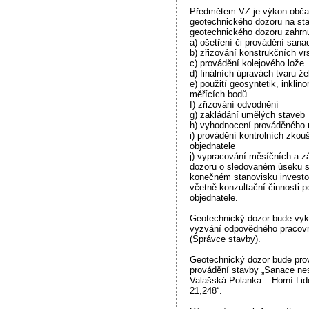
Předmětem VZ je výkon obča
geotechnického dozoru na st
geotechnického dozoru zahrnu
a) ošetření či provádění sana
b) zřizování konstrukčních vr
c) provádění kolejového lože
d) finálních úpravách tvaru že
e) použití geosyntetik, inklin
měřících bodů
f) zřizování odvodnění
g) zakládání umělých staveb
h) vyhodnocení prováděného 
i) provádění kontrolních zko
objednatele
j) vypracování měsíčních a 
dozoru o sledovaném úseku st
konečném stanovisku investor
včetně konzultační činnosti 
objednatele.
Geotechnický dozor bude vy
vyzvání odpovědného pracovn
(Správce stavby).
Geotechnický dozor bude pro
provádění stavby „Sanace nes
Valašská Polanka – Horní Li
21,248“.