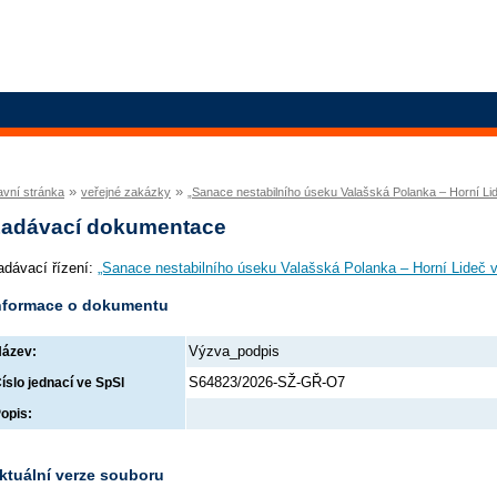
»
»
avní stránka
veřejné zakázky
„Sanace nestabilního úseku Valašská Polanka – Horní L
adávací dokumentace
adávací řízení:
„Sanace nestabilního úseku Valašská Polanka – Horní Lideč 
nformace o dokumentu
Výzva_podpis
ázev:
S64823/2026-SŽ-GŘ-O7
íslo jednací ve SpSl
opis:
ktuální verze souboru