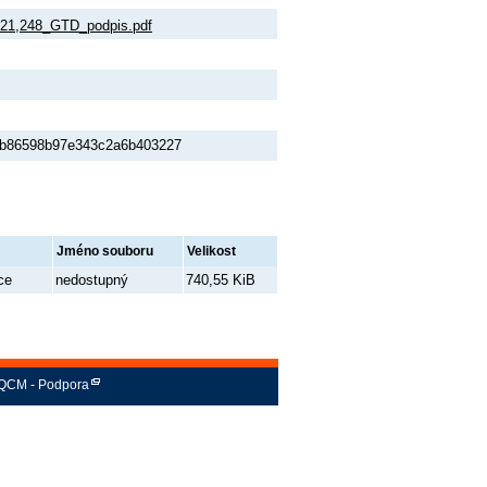
-21,248_GTD_podpis.pdf
9b86598b97e343c2a6b403227
Jméno souboru
Velikost
ce
nedostupný
740,55 KiB
QCM - Podpora