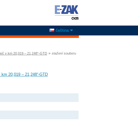
čeština
»
ideč v km 20,019 – 21,248“-GTD
stažení souboru
v km 20,019 – 21,248“-GTD