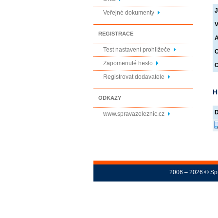
J
Veřejné dokumenty
V
REGISTRACE
A
Test nastavení prohlížeče
O
Zapomenuté heslo
O
Registrovat dodavatele
H
ODKAZY
www.spravazeleznic.cz
2006 – 2026 © Spr