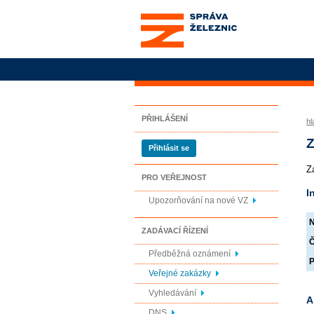
Správa železnic, státní
organizace
PŘIHLÁŠENÍ
hl
Z
Přihlásit se
Z
PRO VEŘEJNOST
I
Upozorňování na nové VZ
N
ZADÁVACÍ ŘÍZENÍ
Č
Předběžná oznámení
P
Veřejné zakázky
Vyhledávání
A
DNS