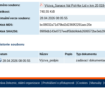
méno souboru:
Výzva_Sanace Val Pol-Hor Lid v km 20,019
740,55 KiB
elikost:
28.04.2026 08:05:55
ktuální verze souboru:
bc08032a71d79bd2d2369f2291aec20e
tisk MD5:
8909db143e0727eedf5bbb9deb2606572be3eb2
tisk SHA256:
istorie souboru
Datum
Název
Popis
Typ dokumentu
Výzva_podpis
zadávací dokumenta
28.04.2026 08:05:55
áva železnic, státní organizace
Prohlášení o přístupnosti
Cookies
Manuály