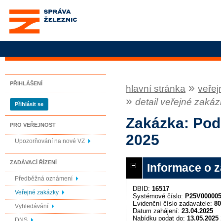
Správa železnic, státní
organizace
PŘIHLÁŠENÍ
»
hlavní stránka
veřej
»
detail veřejné zaká
Přihlásit se
Zakázka: Pod
PRO VEŘEJNOST
2025
Upozorňování na nové VZ
ZADÁVACÍ ŘÍZENÍ
Informace o 
Předběžná oznámení
DBID:
16517
Veřejné zakázky
Systémové číslo:
P25V00000
Evidenční číslo zadavatele:
80
Vyhledávání
Datum zahájení:
23.04.2025
Nabídku podat do:
13.05.2025 
DNS