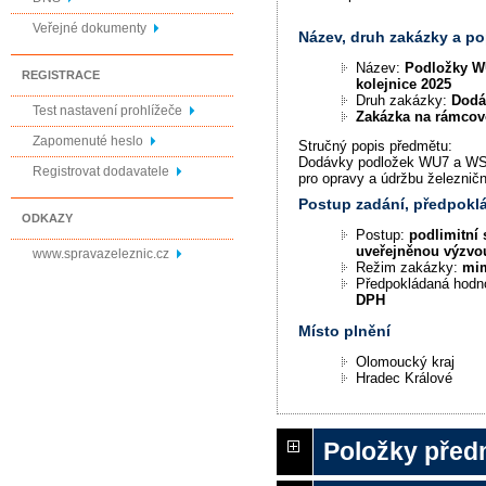
Veřejné dokumenty
Název, druh zakázky a p
Název:
Podložky W
REGISTRACE
kolejnice 2025
Druh zakázky:
Dodá
Test nastavení prohlížeče
Zakázka na rámco
Zapomenuté heslo
Stručný popis předmětu:
Dodávky podložek WU7 a WS7
Registrovat dodavatele
pro opravy a údržbu železničn
Postup zadání, předpok
ODKAZY
Postup:
podlimitní 
uveřejněnou výzvo
www.spravazeleznic.cz
Režim zakázky:
mi
Předpokládaná hodn
DPH
Místo plnění
Olomoucký kraj
Hradec Králové
Položky před