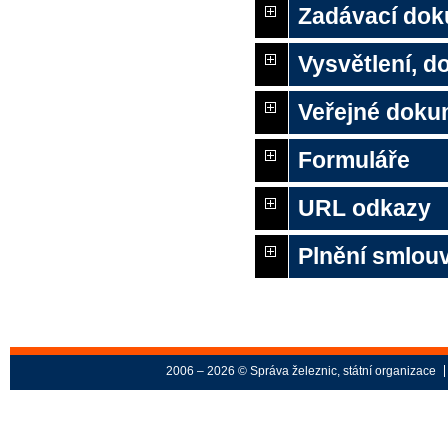
Zadávací do
Vysvětlení, 
Veřejné doku
Formuláře
URL odkazy
Plnění smlou
2006 – 2026 © Správa železnic, státní organizace