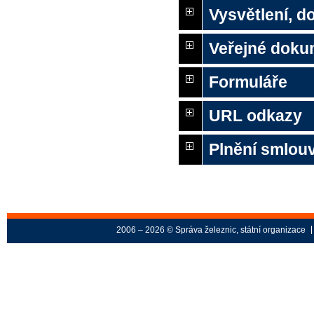
Vysvětlení, 
Veřejné doku
Formuláře
URL odkazy
Plnění smlou
2006 – 2026 © Správa železnic, státní organizace