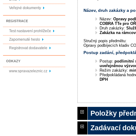
Veřejné dokumenty
Název, druh zakázky a p
Název:
Opravy podb
REGISTRACE
COBRA TTe pro OŘ
Druh zakázky:
Služ
Test nastavení prohlížeče
Zakázka na rámco
Zapomenuté heslo
Stručný popis předmětu:
Opravy podbíjecích kladiv C
Registrovat dodavatele
Postup zadání, předpok
Postup:
podlimitní 
ODKAZY
uveřejněnou výzvo
Režim zakázky:
mi
www.spravazeleznic.cz
Předpokládaná hodn
DPH
Položky před
Zadávací do