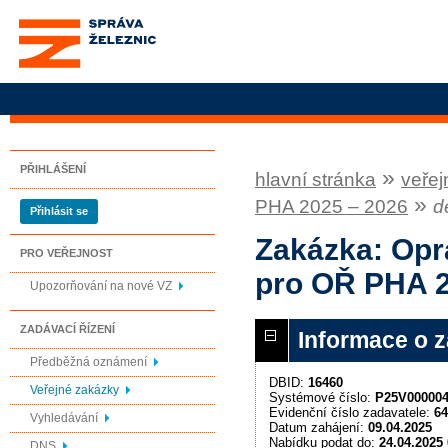
Správa železnic, státní
organizace
PŘIHLÁŠENÍ
»
hlavní stránka
veřej
»
PHA 2025 – 2026
d
Přihlásit se
Zakázka: Opr
PRO VEŘEJNOST
pro OŘ PHA 2
Upozorňování na nové VZ
ZADÁVACÍ ŘÍZENÍ
Informace o 
Předběžná oznámení
DBID:
16460
Veřejné zakázky
Systémové číslo:
P25V00000
Evidenční číslo zadavatele:
64
Vyhledávání
Datum zahájení:
09.04.2025
Nabídku podat do:
24.04.2025 
DNS