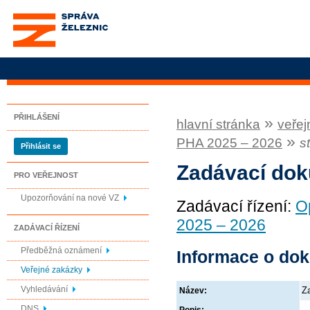
Správa železnic, státní
organizace
PŘIHLÁŠENÍ
»
hlavní stránka
veřej
»
PHA 2025 – 2026
s
Přihlásit se
Zadávací do
PRO VEŘEJNOST
Upozorňování na nové VZ
Zadávací řízení:
O
2025 – 2026
ZADÁVACÍ ŘÍZENÍ
Předběžná oznámení
Informace o do
Veřejné zakázky
Vyhledávání
Z
Název:
DNS