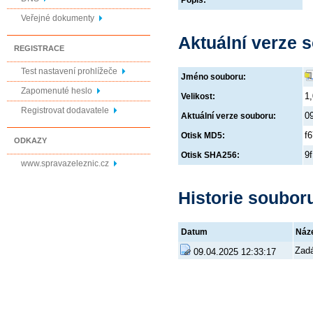
Popis:
Veřejné dokumenty
Aktuální verze 
REGISTRACE
Test nastavení prohlížeče
Jméno souboru:
Zapomenuté heslo
1
Velikost:
Registrovat dodavatele
0
Aktuální verze souboru:
f
Otisk MD5:
ODKAZY
9
Otisk SHA256:
www.spravazeleznic.cz
Historie soubor
Datum
Náz
Zad
09.04.2025 12:33:17