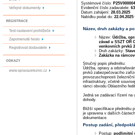
Systémové číslo:
P25V00000
Evidenční číslo zadavatele:
63
Veřejné dokumenty
Datum zahájení:
28.03.2025
Nabídku podat do:
22.04.2025 
REGISTRACE
Název, druh zakázky a p
Test nastavení prohlížeče
Název:
Údržba, opr
Zapomenuté heslo
závad u SSZT OŘ O
venkovních prvků 
Registrovat dodavatele
Druh zakázky:
Stav
Zakázka na rámco
ODKAZY
Stručný popis předmětu:
Údržba, opravy a odstraňová
www.spravazeleznic.cz
prvků zabezpečovacího zaříze
provozuschopnosti železniční
infrastruktury, včetně souvise
rámci obvodu Oblastního ředit
Jedná se zadávací řízení na
dohody.
Bližší specifikace předmětu p
je upravena v dalších částec
dokumentace.
Postup zadání, předpok
Postup:
podlimitní 