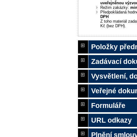
uveřejněnou výzvo
Režim zakázky:
mi
Předpokládaná hodn
DPH
Z toho materiál zada
Kč (bez DPH).
Položky před
Zadávací do
Vysvětlení, 
Veřejné doku
Formuláře
URL odkazy
Plnění smlou