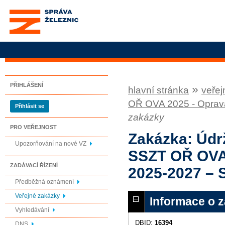
Správa železnic, státní
organizace
PŘIHLÁŠENÍ
»
hlavní stránka
veřej
OŘ OVA 2025 - Oprav
Přihlásit se
zakázky
PRO VEŘEJNOST
Zakázka: Údr
Upozorňování na nové VZ
SSZT OŘ OVA 
ZADÁVACÍ ŘÍZENÍ
2025-2027 –
Předběžná oznámení
Veřejné zakázky
Informace o 
Vyhledávání
DBID:
16394
DNS