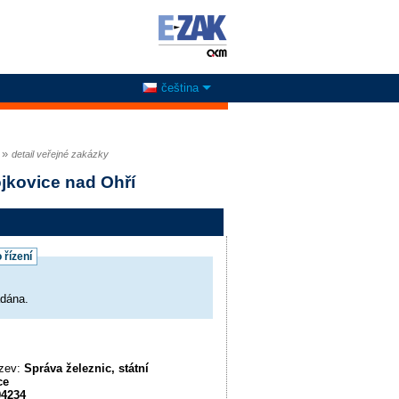
čeština
»
detail veřejné zakázky
jkovice nad Ohří
 řízení
adána.
ázev:
Správa železnic, státní
ce
94234