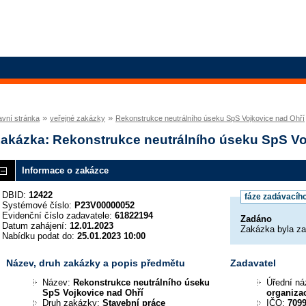
»
»
avní stránka
veřejné zakázky
Rekonstrukce neutrálního úseku SpS Vojkovice nad Ohří
akázka: Rekonstrukce neutrálního úseku SpS Vo
Informace o zakázce
DBID:
12422
fáze zadávacího
Systémové číslo:
P23V00000052
Evidenční číslo zadavatele:
61822194
Zadáno
Datum zahájení:
12.01.2023
Zakázka byla z
Nabídku podat do:
25.01.2023 10:00
Název, druh zakázky a popis předmětu
Zadavatel
Název:
Rekonstrukce neutrálního úseku
Úřední n
SpS Vojkovice nad Ohří
organiza
Druh zakázky:
Stavební práce
IČO:
709