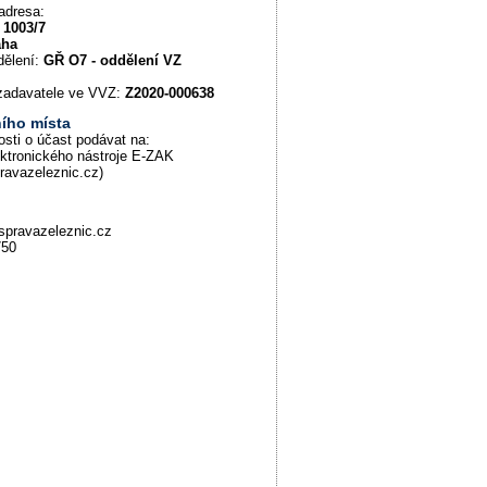
adresa:
 1003/7
aha
dělení:
GŘ O7 - oddělení VZ
u zadavatele ve VVZ:
Z2020-000638
ího místa
osti o účast podávat na:
ektronického nástroje E-ZAK
pravazeleznic.cz)
spravazeleznic.cz
750