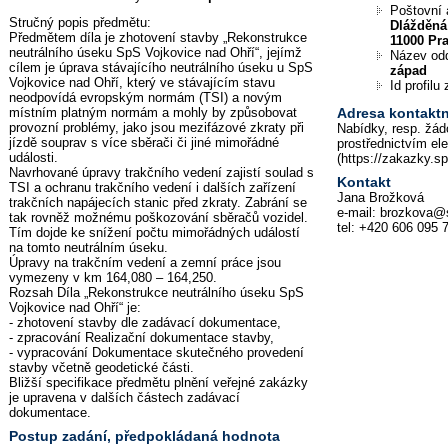
Poštovní 
Stručný popis předmětu:
Dlážděná
Předmětem díla je zhotovení stavby „Rekonstrukce
11000 Pr
neutrálního úseku SpS Vojkovice nad Ohří“, jejímž
Název od
cílem je úprava stávajícího neutrálního úseku u SpS
západ
Vojkovice nad Ohří, který ve stávajícím stavu
Id profil
neodpovídá evropským normám (TSI) a novým
místním platným normám a mohly by způsobovat
Adresa kontaktn
provozní problémy, jako jsou mezifázové zkraty při
Nabídky, resp. žád
jízdě souprav s více sběrači či jiné mimořádné
prostřednictvím el
události.
(https://zakazky.s
Navrhované úpravy trakčního vedení zajistí soulad s
Kontakt
TSI a ochranu trakčního vedení i dalších zařízení
Jana Brožková
trakčních napájecích stanic před zkraty. Zabrání se
e-mail: brozkova@
tak rovněž možnému poškozování sběračů vozidel.
tel: +420 606 095 
Tím dojde ke snížení počtu mimořádných událostí
na tomto neutrálním úseku.
Úpravy na trakčním vedení a zemní práce jsou
vymezeny v km 164,080 – 164,250.
Rozsah Díla „Rekonstrukce neutrálního úseku SpS
Vojkovice nad Ohří“ je:
- zhotovení stavby dle zadávací dokumentace,
- zpracování Realizační dokumentace stavby,
- vypracování Dokumentace skutečného provedení
stavby včetně geodetické části.
Bližší specifikace předmětu plnění veřejné zakázky
je upravena v dalších částech zadávací
dokumentace.
Postup zadání, předpokládaná hodnota