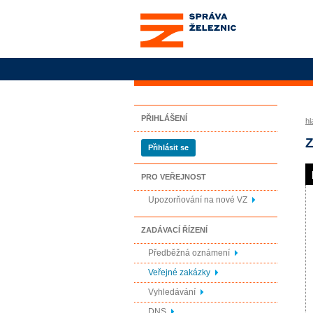
Správa železnic, státní
organizace
PŘIHLÁŠENÍ
hl
Z
Přihlásit se
PRO VEŘEJNOST
Upozorňování na nové VZ
ZADÁVACÍ ŘÍZENÍ
Předběžná oznámení
Veřejné zakázky
Vyhledávání
DNS