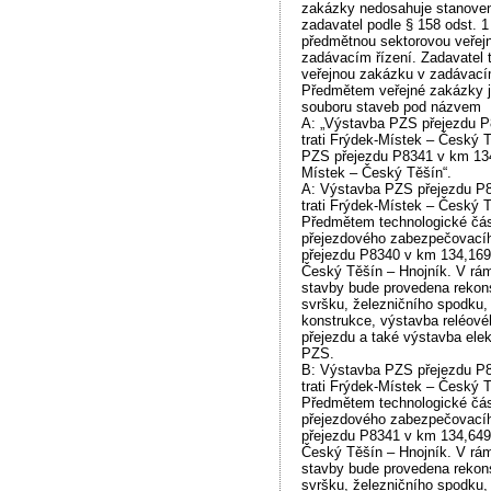
zakázky nedosahuje stanovený
zadavatel podle § 158 odst. 
předmětnou sektorovou veřej
zadávacím řízení. Zadavatel 
veřejnou zakázku v zadávací
Předmětem veřejné zakázky je
souboru staveb pod názvem
A: „Výstavba PZS přejezdu 
trati Frýdek-Místek – Český 
PZS přejezdu P8341 v km 134,
Místek – Český Těšín“.
A: Výstavba PZS přejezdu P
trati Frýdek-Místek – Český 
Předmětem technologické čás
přejezdového zabezpečovacíh
přejezdu P8340 v km 134,169
Český Těšín – Hnojník. V rám
stavby bude provedena rekon
svršku, železničního spodku,
konstrukce, výstavba reléové
přejezdu a také výstavba elek
PZS.
B: Výstavba PZS přejezdu P
trati Frýdek-Místek – Český 
Předmětem technologické čás
přejezdového zabezpečovacíh
přejezdu P8341 v km 134,649
Český Těšín – Hnojník. V rám
stavby bude provedena rekon
svršku, železničního spodku,