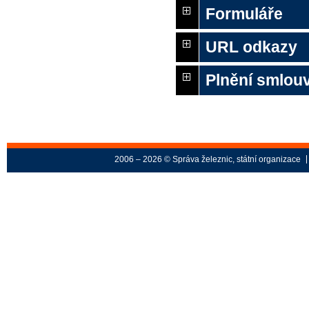
Formuláře
URL odkazy
Plnění smlou
2006 – 2026 © Správa železnic, státní organizace