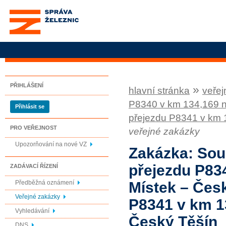
Správa železnic, státní
organizace
PŘIHLÁŠENÍ
»
hlavní stránka
veřej
P8340 v km 134,169 na
Přihlásit se
přejezdu P8341 v km 1
PRO VEŘEJNOST
veřejné zakázky
Upozorňování na nové VZ
Zakázka: Sou
přejezdu P834
ZADÁVACÍ ŘÍZENÍ
Předběžná oznámení
Místek – Čes
Veřejné zakázky
P8341 v km 13
Vyhledávání
Český Těšín
DNS