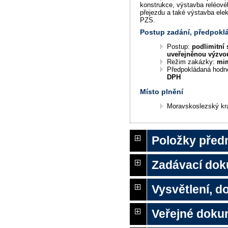
konstrukce, výstavba reléové
přejezdu a také výstavba elek
PZS.
Postup zadání, předpok
Postup:
podlimitní 
uveřejněnou výzvo
Režim zakázky:
mi
Předpokládaná hodn
DPH
Místo plnění
Moravskoslezský kr
Položky před
Zadávací do
Vysvětlení, 
Veřejné doku