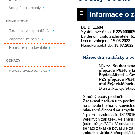
Veřejné dokumenty
Informace o 
REGISTRACE
DBID:
11684
Test nastavení prohlížeče
Systémové číslo:
P22V00000
Evidenční číslo zadavatele:
61
Zapomenuté heslo
Datum zahájení:
15.06.2022
Nabídku podat do:
18.07.2022 
Registrovat dodavatele
Název, druh zakázky a p
ODKAZY
Název:
Soubor stav
přejezdu P8340 v km
www.spravazeleznic.cz
Frýdek-Místek – Če
PZS přejezdu P834
trati Frýdek-Místek
Druh zakázky:
Stav
Stručný popis předmětu:
Zadavatel zadává tuto podlim
na stavební práce v souvislo
relevantní činnosti ve smyslu
1 písm. f) zákona č. 134/201
veřejných zakázek, ve znění 
(dále též „ZZVZ“). V souladu
se tato zakázka považuje za 
zakázku. Jelikož předpokláda