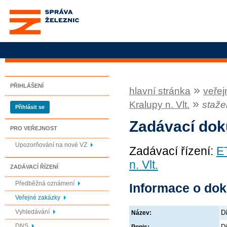
Správa železnic, státní
organizace
PŘIHLÁŠENÍ
»
hlavní stránka
veřej
»
Kralupy n. Vlt.
staže
Přihlásit se
Zadávací do
PRO VEŘEJNOST
Upozorňování na nové VZ
Zadávací řízení:
E
n. Vlt.
ZADÁVACÍ ŘÍZENÍ
Předběžná oznámení
Informace o do
Veřejné zakázky
Vyhledávání
Dí
Název:
DNS
Dí