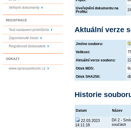
Popis:
Veřejné dokumenty
Uveřejnění dokumentu na
2
Profilu:
REGISTRACE
Aktuální verze 
Test nastavení prohlížeče
Zapomenuté heslo
Jméno souboru:
Registrovat dodavatele
7
Velikost:
ODKAZY
2
Aktuální verze souboru:
9
www.spravazeleznic.cz
Otisk MD5:
d
Otisk SHA256:
Historie soubor
Datum
Název
Díl 2 - Sml
22.03.2023
součásti
14:11:18