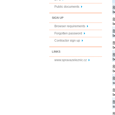
Public documents
R
b
SIGN UP
R
b
Browser requirements
R
Forgotten password
b
Contractor sign up
R
b
LINKS
R
b
www.spravazeleznic.cz
R
b
R
s
R
b
R
s
R