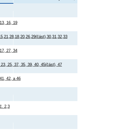
13, 16, 19
15,21,28,18,20,26,29(část),30,31,32,33
17, 27, 34
23, 25, 37, 35, 39, 40, 45(část), 47
41, 42, a 46
č. 2,3