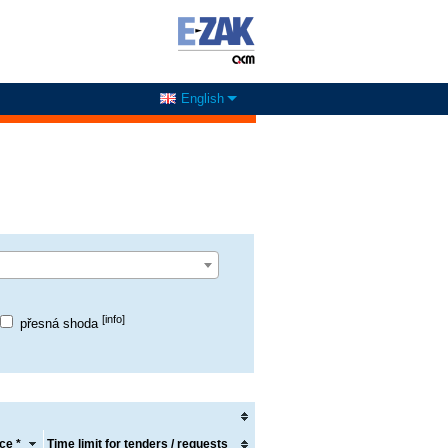
English
[info]
přesná shoda
ce *
Time limit for tenders / requests