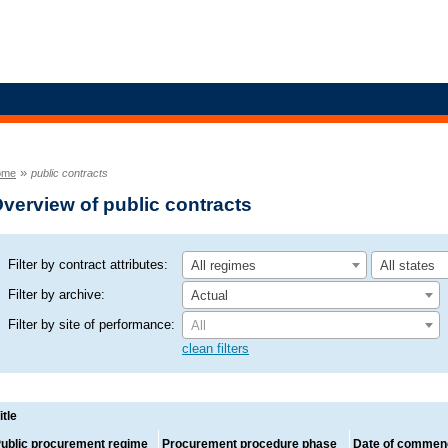
»
ome
public contracts
verview of public contracts
Filter by contract attributes:
All regimes
All states
Filter by archive:
Actual
Filter by site of performance:
All
clean filters
itle
ublic procurement regime
Procurement procedure phase
Date of commen