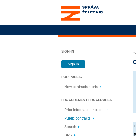
Správa železnic, státní
organizace
SIGN-IN
h
O
Sign in
FOR PUBLIC
New contracts alerts
PROCUREMENT PROCEDURES
Prior information notices
Public contracts
T
Search
P
DPS