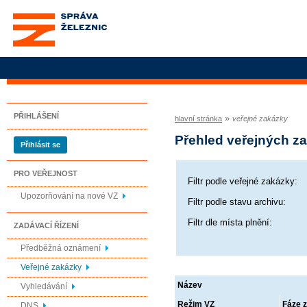
Správa železnic, státní
organizace
PŘIHLÁŠENÍ
»
hlavní stránka
veřejné zakázky
Přehled veřejných z
Přihlásit se
PRO VEŘEJNOST
Filtr podle veřejné zakázky:
Upozorňování na nové VZ
Filtr podle stavu archivu:
Filtr dle místa plnění:
ZADÁVACÍ ŘÍZENÍ
Předběžná oznámení
Veřejné zakázky
Název
Vyhledávání
Režim VZ
Fáze z
DNS