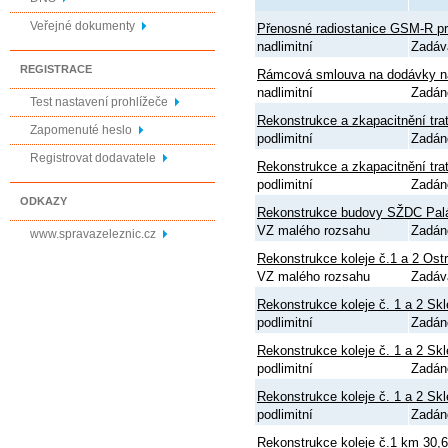
Veřejné dokumenty
Přenosné radiostanice GSM-R pro
nadlimitní
Zadáv
REGISTRACE
Rámcová smlouva na dodávky ná
nadlimitní
Zadán
Test nastavení prohlížeče
Rekonstrukce a zkapacitnění tra
Zapomenuté heslo
podlimitní
Zadán
Registrovat dodavatele
Rekonstrukce a zkapacitnění tra
podlimitní
Zadán
ODKAZY
Rekonstrukce budovy SŽDC Pal
VZ malého rozsahu
Zadán
www.spravazeleznic.cz
Rekonstrukce koleje č.1 a 2 Os
VZ malého rozsahu
Zadáv
Rekonstrukce koleje č. 1 a 2 Sk
podlimitní
Zadán
Rekonstrukce koleje č. 1 a 2 Skl
podlimitní
Zadán
Rekonstrukce koleje č. 1 a 2 Sk
podlimitní
Zadán
Rekonstrukce koleje č.1 km 30,65