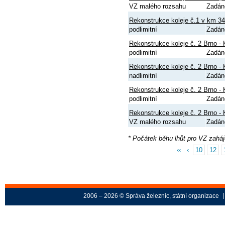
VZ malého rozsahu
Zadán
Rekonstrukce koleje č.1 v km 34,
podlimitní
Zadán
Rekonstrukce koleje č. 2 Brno - 
podlimitní
Zadán
Rekonstrukce koleje č. 2 Brno - 
nadlimitní
Zadán
Rekonstrukce koleje č. 2 Brno - 
podlimitní
Zadán
Rekonstrukce koleje č. 2 Brno - 
VZ malého rozsahu
Zadán
* Počátek běhu lhůt pro VZ zahá
‹‹
‹
10
12
2006 – 2026 © Správa železnic, státní organizace