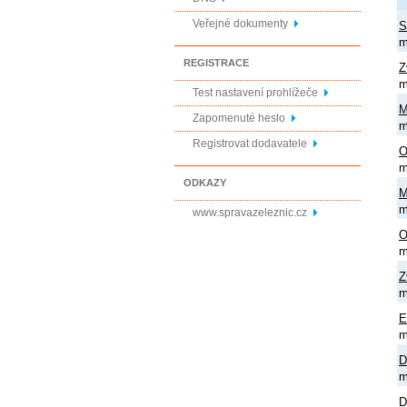
Veřejné dokumenty
S
m
REGISTRACE
Z
m
Test nastavení prohlížeče
M
Zapomenuté heslo
m
Registrovat dodavatele
O
m
ODKAZY
M
m
www.spravazeleznic.cz
O
m
Z
m
E
m
D
m
D