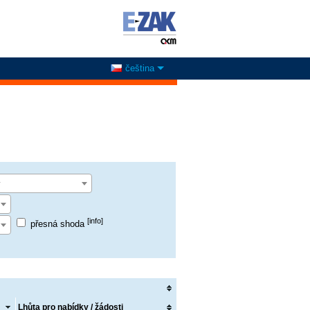
čeština
y
[info]
přesná shoda
Lhůta pro nabídky / žádosti