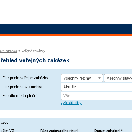
»
avní stránka
veřejné zakázky
řehled veřejných zakázek
Filtr podle veřejné zakázky:
Všechny režimy
Všechny stav
Filtr podle stavu archivu:
Aktuální
Filtr dle místa plnění:
Vše
vyčistit filtry
Název
ežim VZ
Fáze zadávacího řízení
Datum zahájení *