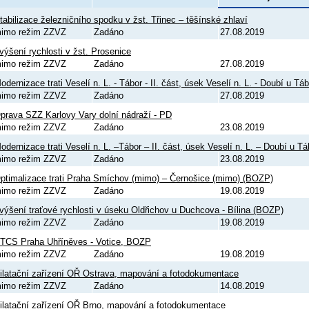
tabilizace železničního spodku v žst. Třinec – těšínské zhlaví
imo režim ZZVZ
Zadáno
27.08.2019
výšení rychlosti v žst. Prosenice
imo režim ZZVZ
Zadáno
27.08.2019
odernizace trati Veselí n. L. - Tábor - II. část, úsek Veselí n. L. - Doubí u 
imo režim ZZVZ
Zadáno
27.08.2019
prava SZZ Karlovy Vary dolní nádraží - PD
imo režim ZZVZ
Zadáno
23.08.2019
odernizace trati Veselí n. L. –Tábor – II. část, úsek Veselí n. L. – Doubí u T
imo režim ZZVZ
Zadáno
23.08.2019
ptimalizace trati Praha Smíchov (mimo) – Černošice (mimo) (BOZP)
imo režim ZZVZ
Zadáno
19.08.2019
výšení traťové rychlosti v úseku Oldřichov u Duchcova - Bílina (BOZP)
imo režim ZZVZ
Zadáno
19.08.2019
TCS Praha Uhříněves - Votice, BOZP
imo režim ZZVZ
Zadáno
19.08.2019
ilatační zařízení OŘ Ostrava, mapování a fotodokumentace
imo režim ZZVZ
Zadáno
14.08.2019
ilatační zařízení OŘ Brno, mapování a fotodokumentace