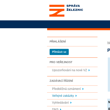
Správa železnic, státní
organizace
PŘIHLÁŠENÍ
hl
P
Přihlásit se
PRO VEŘEJNOST
Upozorňování na nové VZ
ZADÁVACÍ ŘÍZENÍ
Předběžná oznámení
Veřejné zakázky
Vyhledávání
R
DNS