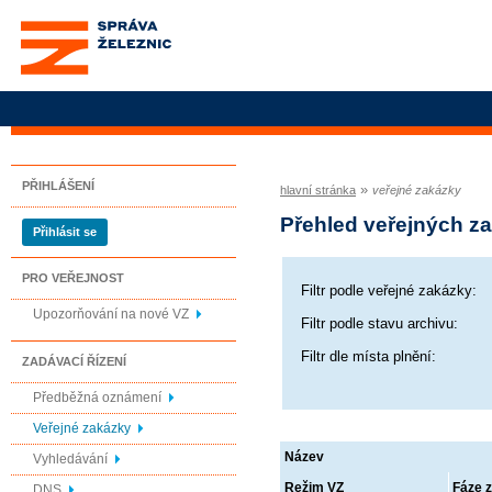
Správa železnic, státní
organizace
PŘIHLÁŠENÍ
»
hlavní stránka
veřejné zakázky
Přehled veřejných z
Přihlásit se
PRO VEŘEJNOST
Filtr podle veřejné zakázky:
Upozorňování na nové VZ
Filtr podle stavu archivu:
Filtr dle místa plnění:
ZADÁVACÍ ŘÍZENÍ
Předběžná oznámení
Veřejné zakázky
Název
Vyhledávání
Režim VZ
Fáze z
DNS