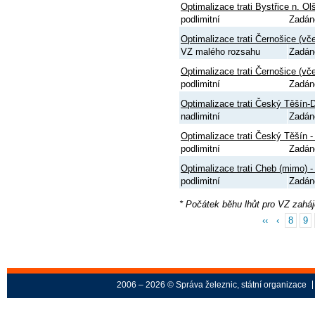
Optimalizace trati Bystřice n. O
podlimitní
Zadán
Optimalizace trati Černošice (vč
VZ malého rozsahu
Zadán
Optimalizace trati Černošice (vč
podlimitní
Zadán
Optimalizace trati Český Těšín-
nadlimitní
Zadán
Optimalizace trati Český Těšín 
podlimitní
Zadán
Optimalizace trati Cheb (mimo) - 
podlimitní
Zadán
* Počátek běhu lhůt pro VZ zahá
‹‹
‹
8
9
2006 – 2026 © Správa železnic, státní organizace