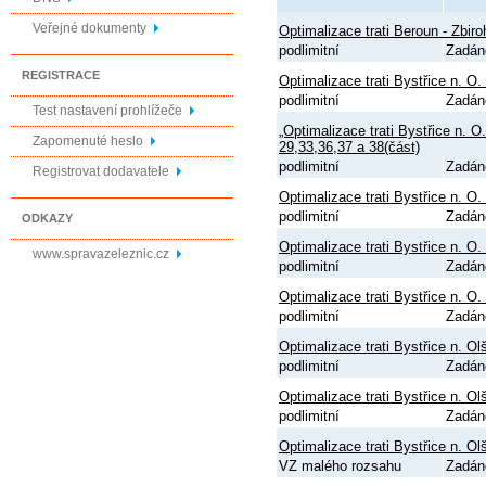
Veřejné dokumenty
Optimalizace trati Beroun - Zbiro
podlimitní
Zadán
REGISTRACE
Optimalizace trati Bystřice n. O
podlimitní
Zadán
Test nastavení prohlížeče
„Optimalizace trati Bystřice n.
Zapomenuté heslo
29,33,36,37 a 38(část)
podlimitní
Zadán
Registrovat dodavatele
Optimalizace trati Bystřice n. O
podlimitní
Zadán
ODKAZY
Optimalizace trati Bystřice n. O
www.spravazeleznic.cz
podlimitní
Zadán
Optimalizace trati Bystřice n. O
podlimitní
Zadán
Optimalizace trati Bystřice n. O
podlimitní
Zadán
Optimalizace trati Bystřice n. Ol
podlimitní
Zadán
Optimalizace trati Bystřice n. O
VZ malého rozsahu
Zadán