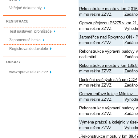
Veřejné dokumenty
Rekonstrukce mostu v km 2,316 n
mimo režim ZZVZ
Zadáno
REGISTRACE
Oprava přejezdu P5275 v km 21,
mimo režim ZZVZ
Vyhodn
Test nastavení prohlížeče
Jaroměřice nad Rokytnou ON - 
Zapomenuté heslo
mimo režim ZZVZ
Zadáno
Registrovat dodavatele
Rekonstrukce výpravní budovy v
nadlimitní
Zadáno
ODKAZY
Rekonstrukce mostu v km 185,81
mimo režim ZZVZ
Zadáno
www.spravazeleznic.cz
Doplnění cvičných sálů pro CDP
mimo režim ZZVZ
Zadáno
Oprava traťové koleje Mikulov –
mimo režim ZZVZ
Vyhodn
Rekonstrukce výpravní budovy v
mimo režim ZZVZ
Zadáno
Výměna pražců a kolejnic v úse
mimo režim ZZVZ
Vyhodn
„Rekonstrukce mostu v km 89,477