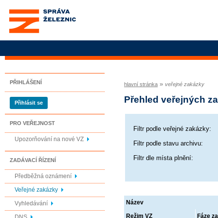
Správa železnic, státní
organizace
PŘIHLÁŠENÍ
»
hlavní stránka
veřejné zakázky
Přehled veřejných z
Přihlásit se
PRO VEŘEJNOST
Filtr podle veřejné zakázky:
Upozorňování na nové VZ
Filtr podle stavu archivu:
Filtr dle místa plnění:
ZADÁVACÍ ŘÍZENÍ
Předběžná oznámení
Veřejné zakázky
Název
Vyhledávání
Režim VZ
Fáze za
DNS