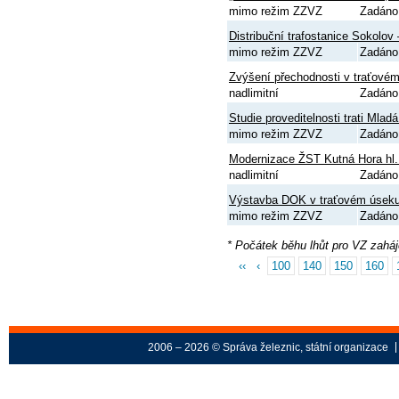
mimo režim ZZVZ
Zadáno
Distribuční trafostanice Sokolov
mimo režim ZZVZ
Zadáno
Zvýšení přechodnosti v traťové
nadlimitní
Zadáno
Studie proveditelnosti trati Mlad
mimo režim ZZVZ
Zadáno
Modernizace ŽST Kutná Hora hl.
nadlimitní
Zadáno
Výstavba DOK v traťovém úseku 
mimo režim ZZVZ
Zadáno
* Počátek běhu lhůt pro VZ zahá
‹‹
‹
100
140
150
160
2006 – 2026 © Správa železnic, státní organizace