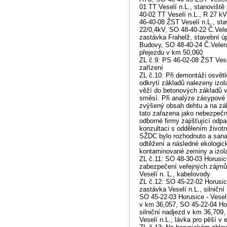
01 TT Veselí n.L., stanoviště
40-02 TT Veselí n.L., R 27 k
46-40-08 ŽST Veselí n.L., st
22/0,4kV, SO 48-40-22 Č.Velen
zastávka Frahelž, stavební úp
Budovy, SO 48-40-24 Č.Veleni
přejezdu v km 50,060
ZL č.9: PS 46-02-08 ŽST Vesel
zařízení
ZL č.10: Při demontáži osvět
odkrytí základů nalezeny izol
věží do betonových základů 
směsí. Při analýze zásypové 
zvýšený obsah dehtu a na zá
tato zařazena jako nebezpečn
odborné firmy zajišťující odp
konzultaci s oddělením život
SŽDC bylo rozhodnuto a sanac
odtěžení a následné ekologick
kontaminované zeminy a izola
ZL č.11: SO 48-30-03 Horusice
zabezpečení veřejných zájm
Veselí n. L., kabelovody
ZL č.12: SO 45-22-02 Horusice
zastávka Veselí n.L., silničn
SO 45-22-03 Horusice - Veselí 
v km 36,057, SO 45-22-04 Horu
silniční nadjezd v km 36,709
Veselí n.L., lávka pro pěší v