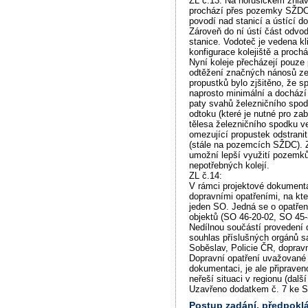
ZL č.13: Na horusickém zhlaví
prochází přes pozemky SŽDC v
povodí nad stanicí a ústící d
Zároveň do ní ústí část odvo
stanice. Vodoteč je vedena kl
konfigurace kolejiště a proch
Nyní koleje přecházejí pouze 
odtěžení značných nánosů ze 
propustků bylo zjšitěno, že s
naprosto minimální a dochází
paty svahů železničního spod
odtoku (které je nutné pro za
tělesa železničního spodku ve
omezující propustek odstranit
(stále na pozemcích SŽDC). 
umožní lepší využití pozemk
nepotřebných kolejí.
ZL č.14:
V rámci projektové dokument
dopravními opatřeními, na kte
jeden SO. Jedná se o opatřen
objektů (SO 46-20-02, SO 45-
Nedílnou součástí provedení 
souhlas příslušných orgánů
Soběslav, Policie ČR, dopravn
Dopravní opatření uvažované 
dokumentaci, je ale připraven
neřeší situaci v regionu (dalš
Uzavřeno dodatkem č. 7 ke S
Postup zadání, předpok