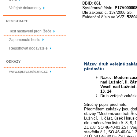
DBID:
861
Systémové číslo:
P17V00000
Veřejné dokumenty
Dle zákona: č. 137/2006 Sb.
Evidenční číslo ve VVZ:
5280
REGISTRACE
Test nastavení prohlížeče
Zapomenuté heslo
Registrovat dodavatele
ODKAZY
Název, druh veřejné zaká
předmětu
www.spravazeleznic.cz
Název:
Modernizace 
nad Lužnicí, II. čás
Veselí nad Lužnicí -
13, 14
Druh veřejné zakáz
Stručný popis předmětu:
Předmětem zakázky jsou dod
stavby "Modernizace trati Šev
Lužnicí, II. část, úsek Horusi
dle změnového listu č. 8, 9, 1
ZL č.8: SO 46-40-03 ŽST Vese
stavědla č.1, SO 46-40-04.1 
ATÚ, SO 46-40-05 ŽST Veselí