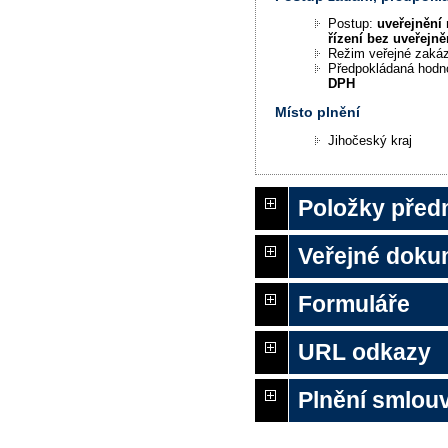
Postup:
uveřejnění 
řízení bez uveřejně
Režim veřejné zaká
Předpokládaná hodn
DPH
Místo plnění
Jihočeský kraj
Položky před
Veřejné doku
Formuláře
URL odkazy
Plnění smlouv