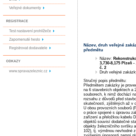
Veřejné dokumenty
REGISTRACE
Test nastavení prohlížeče
Zapomenuté heslo
Název, druh veřejné zaká
Registrovat dodavatele
předmětu
Název:
Rekonstrukc
ODKAZY
3,730-8,175 Plzeň -
č. 2
www.spravazeleznic.cz
Druh veřejné zakáz
Stručný popis předmětu:
Předmětem zakázky je proved
na 6 stavebních objektech a 
souborech, k nimž dochází na
rozsahu z důvodů před stavb
skutečností, zjištěných až v 
U obou provozních souborů (
o práce spojené s úpravou z
zařízení a přeložkou kabelu
objektů souvisí dodatečné st
objekty železničního svršku 
102), tj. výměnou nevhodné 
zvýšením únosnosti zemní plá