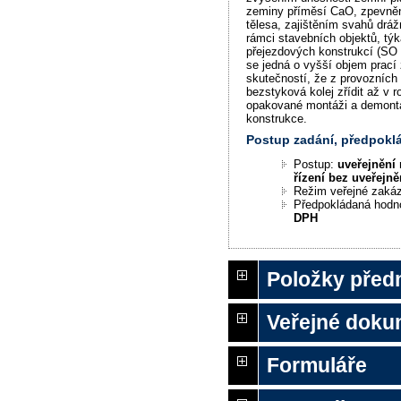
zeminy příměsí CaO, zpevněn
tělesa, zajištěním svahů dráž
rámci stavebních objektů, týk
přejezdových konstrukcí (SO 
se jedná o vyšší objem prací
skutečností, že z provozníc
bezstyková kolej zřídit až v 
opakované montáži a demontá
konstrukce.
Postup zadání, předpok
Postup:
uveřejnění 
řízení bez uveřejně
Režim veřejné zaká
Předpokládaná hodn
DPH
Položky před
Veřejné doku
Formuláře