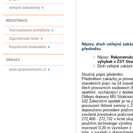
Veřejné dokumenty
REGISTRACE
Test nastavení prohlížeče
Zapomenuté heslo
Název, druh veřejné zaká
Registrovat dodavatele
předmětu
Název:
Rekonstrukc
ODKAZY
výhybek v ŽST Strak
Druh veřejné zakáz
www.spravazeleznic.cz
Stručný popis předmětu:
Předmětem zakázky je prove
stavebních prací na 14 stave
třech provozních souborech (
opatření, vycházející z dod
Odboru dopravy MÚ Strakonic
102 Železniční spodek je na 
posouzení těžené zeminy v Ž
doporučeno provedení pražco
zesílené konstrukce pražcov
272,400 - 272,732 v liché skup
použitím technologie výměny 
mocnosti 0,20 m výziskem z 
lože, v souladu s doporučení