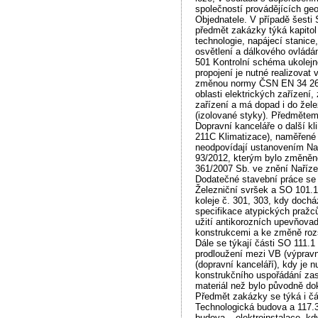
společností provádějících ge
Objednatele. V případě šesti
předmět zakázky týká kapitol
technologie, napájecí stanice
osvětlení a dálkového ovládá
501 Kontrolní schéma ukolejn
propojení je nutné realizovat
změnou normy ČSN EN 34 261
oblasti elektrických zařízení
zařízení a má dopad i do žel
(izolované styky). Předmětem
Dopravní kanceláře o další kl
211C Klimatizace), naměřené 
neodpovídají ustanovením Nař
93/2012, kterým bylo změněno
361/2007 Sb. ve znění Naříze
Dodatečné stavební práce se 
Železniční svršek a SO 101.1
koleje č. 301, 303, kdy doch
specifikace atypických pražc
užití antikorozních upevňova
konstrukcemi a ke změně roz
Dále se týkají části SO 111.1
prodloužení mezi VB (výprav
(dopravní kanceláří), kdy je 
konstrukčního uspořádání zast
materiál než bylo původně d
Předmět zakázky se týká i čá
Technologická budova a 117.
budova – elektroinstalace, kd