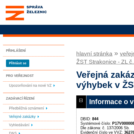
Správa železnic, státní
organizace
PŘIHLÁŠENÍ
»
hlavní stránka
veřej
ŽST Strakonice - ZL č.
Přihlásit se
Veřejná zakáz
PRO VEŘEJNOST
výhybek v ŽST
Upozorňování na nové VZ
ZADÁVACÍ ŘÍZENÍ
Informace o 
Předběžná oznámení
Veřejné zakázky
DBID:
844
Systémové číslo:
P17V00000
Vyhledávání
Dle zákona: č. 137/2006 Sb.
Evidenční číslo ve VVZ:
3627
DNS