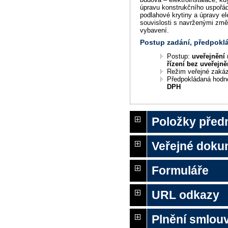
úpravu konstrukčního uspořád
podlahové krytiny a úpravy el
souvislosti s navrženými zm
vybavení.
Postup zadání, předpok
Postup:
uveřejnění 
řízení bez uveřejně
Režim veřejné zaká
Předpokládaná hodn
DPH
Položky před
Veřejné doku
Formuláře
URL odkazy
Plnění smlouv