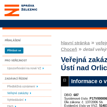
Správa železnic, státní
organizace
PŘIHLÁŠENÍ
»
hlavní stránka
veřej
»
Choceň
detail veře
Přihlásit se
Veřejná zaká
PRO VEŘEJNOST
Ústí nad Orli
Upozorňování na nové VZ
ZADÁVACÍ ŘÍZENÍ
Informace o 
Předběžná oznámení
Veřejné zakázky
DBID:
687
Systémové číslo:
P17V00000
Vyhledávání
Dle zákona: č. 137/2006 Sb.
Evidenční číslo ve VVZ:
5140
DNS