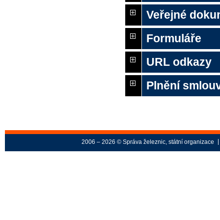
Veřejné doku
Formuláře
URL odkazy
Plnění smlouv
2006 – 2026 © Správa železnic, státní organizace