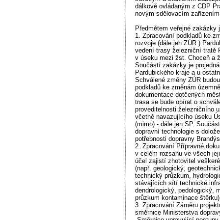
dálkově ovládaným z CDP Pr
novým sdělovacím zařízením
Předmětem veřejné zakázky j
1. Zpracování podkladů ke 
rozvoje (dále jen ZÚR ) Pardu
vedení trasy železniční trat
v úseku mezi žst. Choceň a žs
Součástí zakázky je projedná
Pardubického kraje a u ostat
Schválené změny ZÚR budou
podkladů ke změnám územně
dokumentace dotčených měst
trasa se bude opírat o schvál
proveditelnosti železničního u
včetně navazujícího úseku Ús
(mimo) - dále jen SP. Součás
dopravní technologie s dolož
potřebnosti dopravny Brandýs 
2. Zpracování Přípravné doku
v celém rozsahu ve všech jej
účel zajistí zhotovitel veške
(např. geologický, geotechnic
technický průzkum, hydrologi
stávajících sítí technické infr
dendrologický, pedologický, m
průzkum kontaminace štěrku)
3. Zpracování Záměru projektu
směrnice Ministerstva doprav
„Směrnice upravující postupy