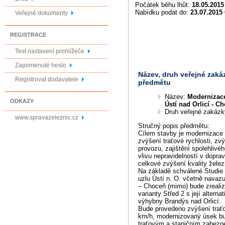
Počátek běhu lhůt:
18.05.2015
Nabídku podat do:
23.07.2015 
Veřejné dokumenty
REGISTRACE
Test nastavení prohlížeče
Zapomenuté heslo
Název, druh veřejné zaká
Registrovat dodavatele
předmětu
Název:
Modernizac
ODKAZY
Ústí nad Orlicí - C
Druh veřejné zakáz
www.spravazeleznic.cz
Stručný popis předmětu:
Cílem stavby je modernizace 
zvýšení traťové rychlosti, zv
provozu, zajištění spolehlivé
vlivu nepravidelností v dopra
celkové zvýšení kvality želez
Na základě schválené Studie p
uzlu Ústí n. O. včetně navazu
– Choceň (mimo) bude zreali
varianty Střed 2 s její alterna
výhybny Brandýs nad Orlicí.
Bude provedeno zvýšení traťo
km/h, modernizovaný úsek b
traťovým a staničním zabez