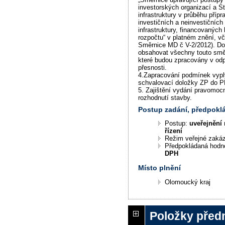
investorských organizací a S
infrastruktury v průběhu přípr
investičních a neinvestičních
infrastruktury, financovaných 
rozpočtu“ v platném znění, vč
Směrnice MD č V-2/2012). D
obsahovat všechny touto směr
které budou zpracovány v od
přesnosti.
4.Zapracování podmínek vypl
schvalovací doložky ZP do P
5. Zajištění vydání pravomo
rozhodnutí stavby.
Postup zadání, předpok
Postup:
uveřejnění 
řízení
Režim veřejné zaká
Předpokládaná hodn
DPH
Místo plnění
Olomoucký kraj
Položky před