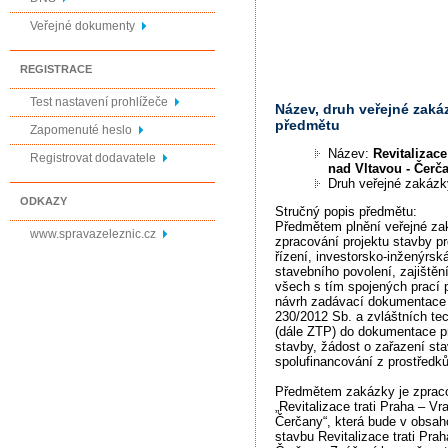
Veřejné dokumenty
REGISTRACE
Test nastavení prohlížeče
Název, druh veřejné zaká
předmětu
Zapomenuté heslo
Název:
Revitalizace
Registrovat dodavatele
nad Vltavou - Čerč
Druh veřejné zakáz
ODKAZY
Stručný popis předmětu:
Předmětem plnění veřejné za
www.spravazeleznic.cz
zpracování projektu stavby p
řízení, investorsko-inženýrská
stavebního povolení, zajištěn
všech s tím spojených prací př
návrh zadávací dokumentace 
230/2012 Sb. a zvláštních t
(dále ZTP) do dokumentace pr
stavby, žádost o zařazení st
spolufinancování z prostředk
Předmětem zakázky je zpraco
„Revitalizace trati Praha – Vr
Čerčany“, která bude v obsah
stavbu Revitalizace trati Pra