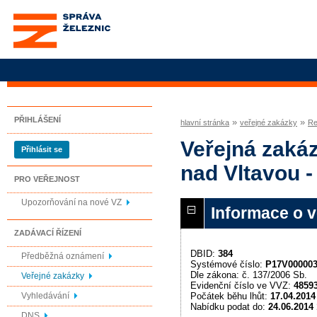
Správa železnic, státní
organizace
PŘIHLÁŠENÍ
»
»
hlavní stránka
veřejné zakázky
Re
Veřejná zakáz
Přihlásit se
nad Vltavou 
PRO VEŘEJNOST
Upozorňování na nové VZ
Informace o 
ZADÁVACÍ ŘÍZENÍ
DBID:
384
Předběžná oznámení
Systémové číslo:
P17V00000
Dle zákona: č. 137/2006 Sb.
Veřejné zakázky
Evidenční číslo ve VVZ:
4859
Počátek běhu lhůt:
17.04.2014
Vyhledávání
Nabídku podat do:
24.06.2014 
DNS