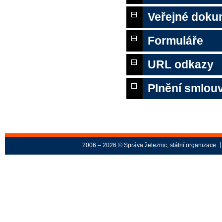
Veřejné doku
Formuláře
URL odkazy
Plnění smlouv
2006 – 2026 © Správa železnic, státní organizace