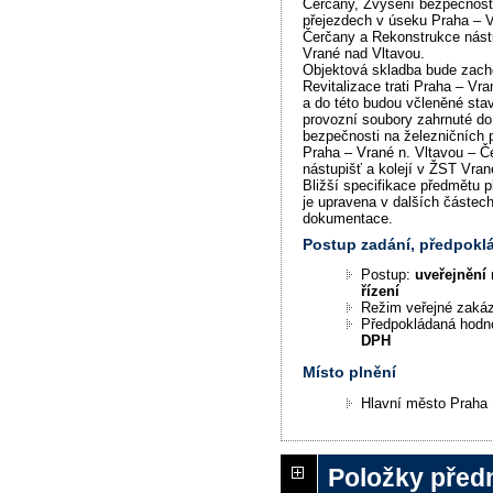
Čerčany, Zvýšení bezpečnosti
přejezdech v úseku Praha – V
Čerčany a Rekonstrukce nástu
Vrané nad Vltavou.
Objektová skladba bude zach
Revitalizace trati Praha – Vr
a do této budou včleněné sta
provozní soubory zahrnuté d
bezpečnosti na železničních 
Praha – Vrané n. Vltavou – 
nástupišť a kolejí v ŽST Vran
Bližší specifikace předmětu 
je upravena v dalších částec
dokumentace.
Postup zadání, předpok
Postup:
uveřejnění 
řízení
Režim veřejné zaká
Předpokládaná hodn
DPH
Místo plnění
Hlavní město Praha
Položky před