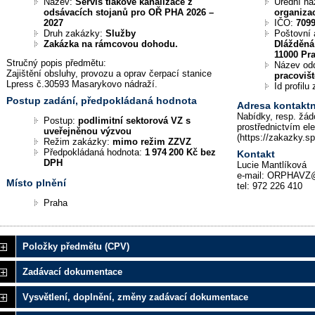
Název:
Servis tlakové kanalizace z
Úřední n
odsávacích stojanů pro OŘ PHA 2026 –
organiza
2027
IČO:
709
Druh zakázky:
Služby
Poštovní 
Zakázka na rámcovou dohodu.
Dlážděná
11000 Pr
Stručný popis předmětu:
Název od
Zajištění obsluhy, provozu a oprav čerpací stanice
pracoviš
Lpress č.30593 Masarykovo nádraží.
Id profil
Postup zadání, předpokládaná hodnota
Adresa kontaktn
Nabídky, resp. žád
Postup:
podlimitní sektorová VZ s
prostřednictvím el
uveřejněnou výzvou
(https://zakazky.s
Režim zakázky:
mimo režim ZZVZ
Předpokládaná hodnota:
1 974 200 Kč bez
Kontakt
DPH
Lucie Mantlíková
e-mail: ORPHAVZ@
Místo plnění
tel: 972 226 410
Praha
Položky předmětu (CPV)
Zadávací dokumentace
Vysvětlení, doplnění, změny zadávací dokumentace