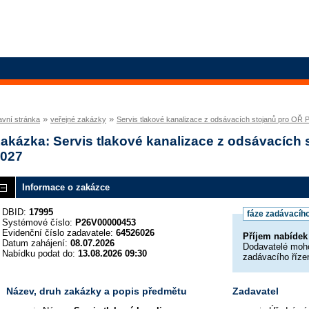
»
»
avní stránka
veřejné zakázky
Servis tlakové kanalizace z odsávacích stojanů pro OŘ
akázka: Servis tlakové kanalizace z odsávacích
027
Informace o zakázce
DBID:
17995
fáze zadávacího
Systémové číslo:
P26V00000453
Evidenční číslo zadavatele:
64526026
Příjem nabíde
Datum zahájení:
08.07.2026
Dodavatelé moho
Nabídku podat do:
13.08.2026 09:30
zadávacího říze
Název, druh zakázky a popis předmětu
Zadavatel