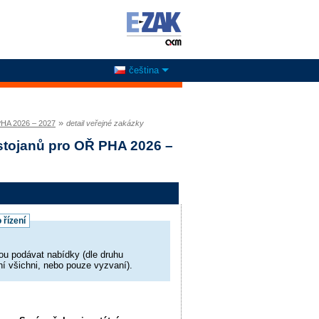
čeština
»
 PHA 2026 – 2027
detail veřejné zakázky
 stojanů pro OŘ PHA 2026 –
 řízení
k
u podávat nabídky (dle druhu
ní všichni, nebo pouze vyzvaní).