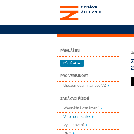
Správa železnic, státní
organizace
PŘIHLÁŠENÍ
hl
Z
Přihlásit se
2
PRO VEŘEJNOST
Upozorňování na nové VZ
ZADÁVACÍ ŘÍZENÍ
Předběžná oznámení
Veřejné zakázky
Vyhledávání
DNS