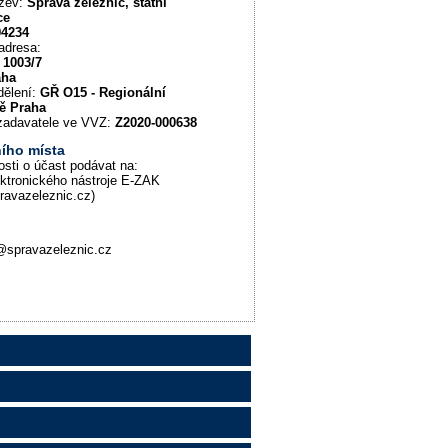
ázev:
Správa železnic, státní
ce
94234
adresa:
 1003/7
aha
dělení:
GŘ O15 - Regionální
tě Praha
u zadavatele ve VVZ:
Z2020-000638
ího místa
osti o účast podávat na:
ektronického nástroje E-ZAK
pravazeleznic.cz)
spravazeleznic.cz