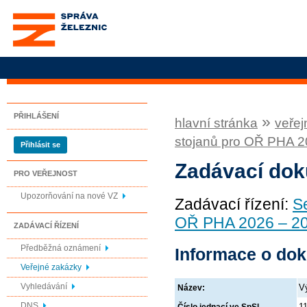
Správa železnic, státní
organizace
PŘIHLÁŠENÍ
»
hlavní stránka
veřej
stojanů pro OŘ PHA 2
Přihlásit se
Zadávací do
PRO VEŘEJNOST
Upozorňování na nové VZ
Zadávací řízení:
S
OŘ PHA 2026 – 2
ZADÁVACÍ ŘÍZENÍ
Předběžná oznámení
Informace o do
Veřejné zakázky
Vyhledávání
V
Název:
DNS
1