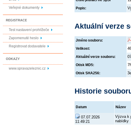
Číslo jednací ve SpSl
Veřejné dokumenty
V
Popis:
REGISTRACE
Aktuální verze 
Test nastavení prohlížeče
Zapomenuté heslo
Jméno souboru:
Registrovat dodavatele
4
Velikost:
0
Aktuální verze souboru:
ODKAZY
7
Otisk MD5:
www.spravazeleznic.cz
3
Otisk SHA256:
Historie soubor
Datum
Název
Výzva k 
07.07.2026
nabídky
11:49:21