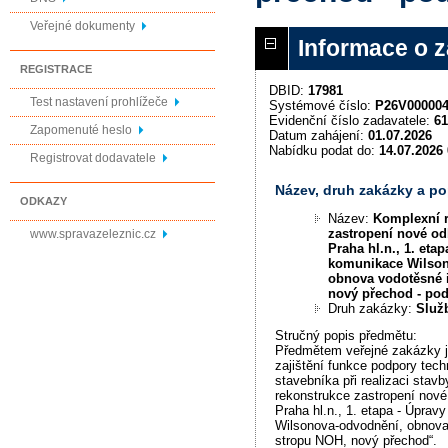
Veřejné dokumenty
Informace o 
REGISTRACE
DBID:
17981
Test nastavení prohlížeče
Systémové číslo:
P26V00000
Evidenční číslo zadavatele:
61
Zapomenuté heslo
Datum zahájení:
01.07.2026
Nabídku podat do:
14.07.2026 
Registrovat dodavatele
Název, druh zakázky a p
ODKAZY
Název:
Komplexní 
zastropení nové o
www.spravazeleznic.cz
Praha hl.n., 1. etap
komunikace Wilson
obnova vodotěsné 
nový přechod - po
Druh zakázky:
Služ
Stručný popis předmětu:
Předmětem veřejné zakázky j
zajištění funkce podpory tec
stavebníka při realizaci stav
rekonstrukce zastropení nov
Praha hl.n., 1. etapa - Úpra
Wilsonova-odvodnění, obnova
stropu NOH, nový přechod“.