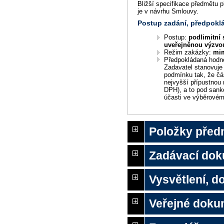
Bližší specifikace předmětu 
je v návrhu Smlouvy.
Postup zadání, předpok
Postup:
podlimitní 
uveřejněnou výzvo
Režim zakázky:
mi
Předpokládaná hodn
Zadavatel stanovuj
podmínku tak, že čá
nejvyšší přípustnou
DPH), a to pod sankc
účasti ve výběrovém
Položky před
Zadávací do
Vysvětlení, 
Veřejné doku