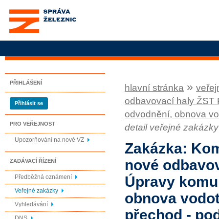
Správa železnic, státní
organizace
PŘIHLÁŠENÍ
»
hlavní stránka
veřej
odbavovací haly ŽST P
Přihlásit se
odvodnění, obnova vo
PRO VEŘEJNOST
detail veřejné zakázky
Upozorňování na nové VZ
Zakázka: Kom
nové odbavova
ZADÁVACÍ ŘÍZENÍ
Předběžná oznámení
Úpravy komun
Veřejné zakázky
obnova vodot
Vyhledávání
přechod - po
DNS