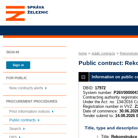
Správa železnic, státní
organizace
SIGN-IN
»
»
home
public contracts
Rekonstrukc
Public contract: Rek
Sign in
Information on public c
FOR PUBLIC
DBID:
17972
New contracts alerts
System number:
P26V000004
Contracting authority registra
Under the Act: no. 134/2016 Co
PROCUREMENT PROCEDURES
Registration number in VVZ:
Z
Date of commence:
30.06.202
Prior information notices
Tender submit to:
14.08.2026 
Public contracts
Title, type and descripti
Search
Title:
Rekonstrukce 
DPS