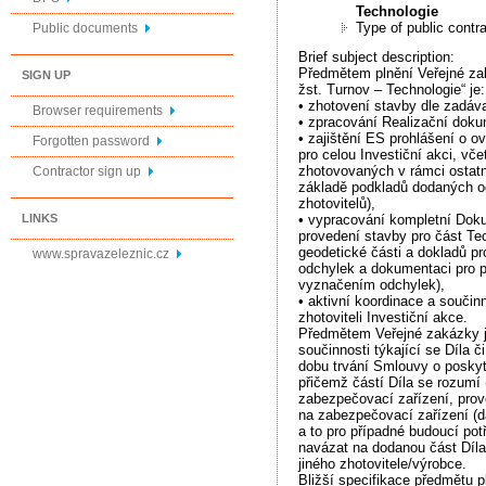
Technologie
Type of public contr
Public documents
Brief subject description:
Předmětem plnění Veřejné za
SIGN UP
žst. Turnov – Technologie“ je:
• zhotovení stavby dle zadá
Browser requirements
• zpracování Realizační dok
• zajištění ES prohlášení o o
Forgotten password
pro celou Investiční akci, vče
zhotovovaných v rámci ostat
Contractor sign up
základě podkladů dodaných od
zhotovitelů),
LINKS
• vypracování kompletní Do
provedení stavby pro část Te
geodetické části a dokladů pr
www.spravazeleznic.cz
odchylek a dokumentaci pro p
vyznačením odchylek),
• aktivní koordinace a součin
zhotoviteli Investiční akce.
Předmětem Veřejné zakázky je
součinnosti týkající se Díla či
dobu trvání Smlouvy o poskyt
přičemž částí Díla se rozumí 
zabezpečovací zařízení, prov
na zabezpečovací zařízení (dá
a to pro případné budoucí pot
navázat na dodanou část Díl
jiného zhotovitele/výrobce.
Bližší specifikace předmětu 