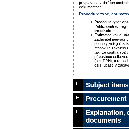
je upravena v dalších částec
dokumentace.
Procedure type, estimate
Procedure type:
ope
Public contract reg
threshold
Estimated value:
n/
Zadavatel neuvádí v
hodnoty Veřejné zak
stanovuje závaznou
tak, že částka 762 7
přípustnou celkovou
(bez DPH), a to pod
další účasti v zadáv
Subject items
Procurement
Explanation,
documents