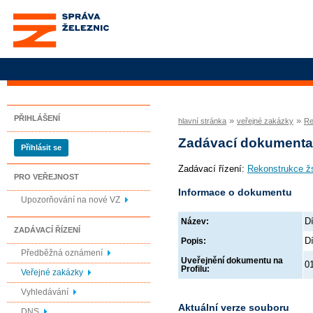
Správa železnic, státní
organizace
PŘIHLÁŠENÍ
»
»
hlavní stránka
veřejné zakázky
Re
Zadávací dokument
Přihlásit se
Zadávací řízení:
Rekonstrukce žs
PRO VEŘEJNOST
Informace o dokumentu
Upozorňování na nové VZ
Dí
Název:
ZADÁVACÍ ŘÍZENÍ
Dí
Popis:
Předběžná oznámení
Uveřejnění dokumentu na
0
Profilu:
Veřejné zakázky
Vyhledávání
Aktuální verze souboru
DNS