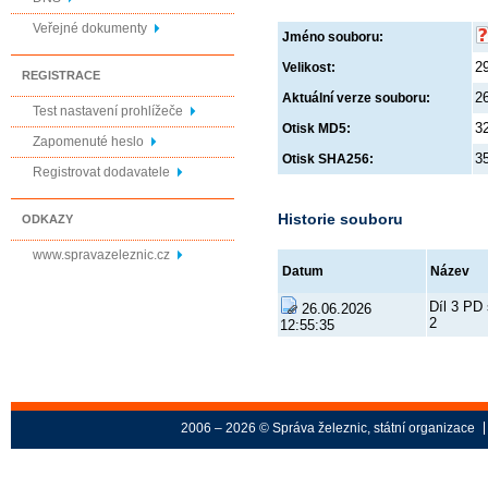
Veřejné dokumenty
Jméno souboru:
2
Velikost:
REGISTRACE
2
Aktuální verze souboru:
Test nastavení prohlížeče
3
Otisk MD5:
Zapomenuté heslo
3
Otisk SHA256:
Registrovat dodavatele
Historie souboru
ODKAZY
www.spravazeleznic.cz
Datum
Název
Díl 3 PD 
26.06.2026
2
12:55:35
2006 – 2026 © Správa železnic, státní organizace