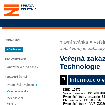
Správa železnic, státní
organizace
PŘIHLÁŠENÍ
»
hlavní stránka
veřej
detail veřejné zakázky
Přihlásit se
Veřejná zakáz
PRO VEŘEJNOST
Technologie
Upozorňování na nové VZ
ZADÁVACÍ ŘÍZENÍ
Informace o 
Předběžná oznámení
DBID:
17972
Veřejné zakázky
Systémové číslo:
P26V00000
Evidenční číslo zadavatele:
61
Vyhledávání
Dle zákona: č. 134/2016 Sb.
Evidenční číslo ve VVZ:
Z202
DNS