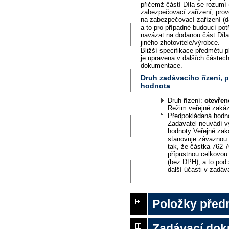
přičemž částí Díla se rozumí 
zabezpečovací zařízení, prov
na zabezpečovací zařízení (dá
a to pro případné budoucí pot
navázat na dodanou část Díl
jiného zhotovitele/výrobce.
Bližší specifikace předmětu 
je upravena v dalších částec
dokumentace.
Druh zadávacího řízení,
hodnota
Druh řízení:
otevřen
Režim veřejné zaká
Předpokládaná hodn
Zadavatel neuvádí v
hodnoty Veřejné zak
stanovuje závaznou
tak, že částka 762 7
přípustnou celkovou
(bez DPH), a to pod
další účasti v zadáv
Položky před
Zadávací do