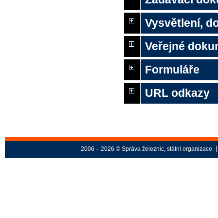
Vysvětlení, 
Veřejné doku
Formuláře
URL odkazy
2006 – 2026 © Správa železnic, státní organizace