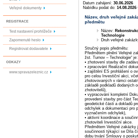
Datum zahájení:
30.06.2026
Nabídku podat do:
14.08.2026 
Veřejné dokumenty
Název, druh veřejné zaká
předmětu
REGISTRACE
Název:
Rekonstrukc
Test nastavení prohlížeče
Technologie
Druh veřejné zakáz
Zapomenuté heslo
Stručný popis předmětu:
Registrovat dodavatele
Předmětem plnění Veřejné za
žst. Turnov – Technologie“ je:
• zhotovení stavby dle zadá
ODKAZY
• zpracování Realizační dok
• zajištění ES prohlášení o o
www.spravazeleznic.cz
pro celou Investiční akci, vče
zhotovovaných v rámci ostat
základě podkladů dodaných od
zhotovitelů),
• vypracování kompletní Do
provedení stavby pro část Te
geodetické části a dokladů pr
odchylek a dokumentaci pro p
vyznačením odchylek),
• aktivní koordinace a součin
zhotoviteli Investiční akce.
Předmětem Veřejné zakázky je
součinnosti týkající se Díla či
dobu trvání Smlouvy o poskyt