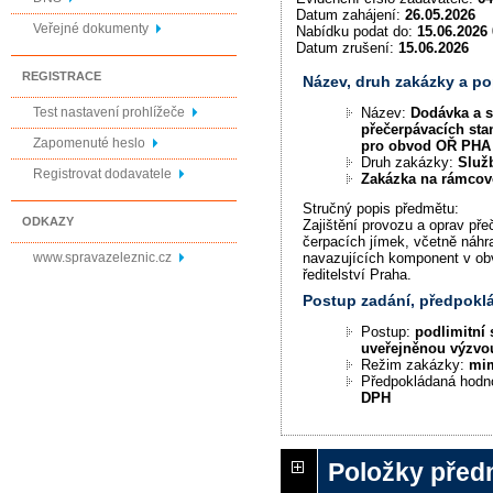
Datum zahájení:
26.05.2026
Veřejné dokumenty
Nabídku podat do:
15.06.2026 
Datum zrušení:
15.06.2026
REGISTRACE
Název, druh zakázky a p
Název:
Dodávka a s
Test nastavení prohlížeče
přečerpávacích sta
Zapomenuté heslo
pro obvod OŘ PHA 
Druh zakázky:
Služ
Registrovat dodavatele
Zakázka na rámco
Stručný popis předmětu:
ODKAZY
Zajištění provozu a oprav pře
čerpacích jímek, včetně náhra
www.spravazeleznic.cz
navazujících komponent v ob
ředitelství Praha.
Postup zadání, předpok
Postup:
podlimitní 
uveřejněnou výzvo
Režim zakázky:
mi
Předpokládaná hodn
DPH
Položky před