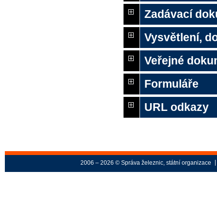
Zadávací do
Vysvětlení, 
Veřejné doku
Formuláře
URL odkazy
2006 – 2026 © Správa železnic, státní organizace