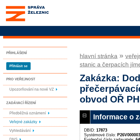
Správa železnic, státní
organizace
PŘIHLÁŠENÍ
»
hlavní stránka
veřej
stanic a čerpacích j
Přihlásit se
Zakázka: Dod
PRO VEŘEJNOST
přečerpávacíc
Upozorňování na nové VZ
obvod OŘ PH
ZADÁVACÍ ŘÍZENÍ
Předběžná oznámení
Informace o 
Veřejné zakázky
DBID:
17873
Vyhledávání
Systémové číslo:
P26V00000
Evidenční číslo zadavatele:
64
DNS