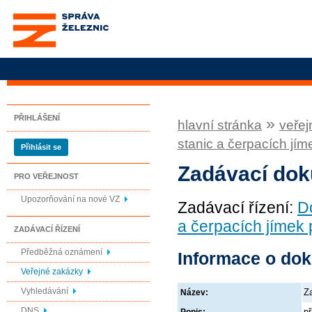
Správa železnic, státní
organizace
PŘIHLÁŠENÍ
»
hlavní stránka
veřej
stanic a čerpacích j
Přihlásit se
Zadávací do
PRO VEŘEJNOST
Upozorňování na nové VZ
Zadávací řízení:
D
a čerpacích jíme
ZADÁVACÍ ŘÍZENÍ
Předběžná oznámení
Informace o do
Veřejné zakázky
Vyhledávání
Z
Název:
DNS
př