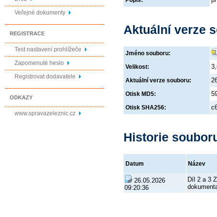
Popis:
Veřejné dokumenty
Aktuální verze 
REGISTRACE
Test nastavení prohlížeče
Jméno souboru:
Zapomenuté heslo
3
Velikost:
Registrovat dodavatele
2
Aktuální verze souboru:
5
Otisk MD5:
ODKAZY
c
Otisk SHA256:
www.spravazeleznic.cz
Historie soubor
Datum
Název
Díl 2 a 3 
26.05.2026
dokument
09:20:36