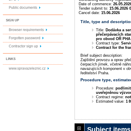
Date of commence:
26.05.202
Public documents
Tender submit to:
15.06.2026 
Cancel date:
15.06.2026
SIGN UP
Title, type and descriptio
Title:
Dodávka a ser
Browser requirements
přečerpávacích sta
Forgotten password
pro obvod OŘ PHA 
Contract type:
Servi
Contractor sign up
Contract for the f
Brief subject description:
LINKS
Zajištění provozu a oprav pře
čerpacích jímek, včetně náhra
www.spravazeleznic.cz
navazujících komponent v ob
ředitelství Praha.
Procedure type, estimate
Procedure:
podlimit
uveřejněnou výzvo
Contract regime:
not
Estimated value:
1 
Subject items