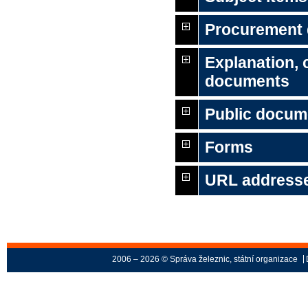
Procurement
Explanation,
documents
Public docum
Forms
URL address
2006 – 2026 © Správa železnic, státní organizace