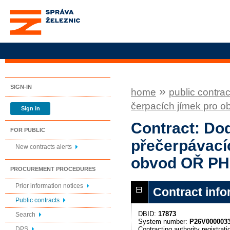
Správa železnic, státní
organizace
SIGN-IN
»
home
public contrac
čerpacích jímek pro 
Sign in
Contract: Do
FOR PUBLIC
přečerpávacíc
New contracts alerts
obvod OŘ PH
PROCUREMENT PROCEDURES
Prior information notices
Contract info
Public contracts
DBID:
17873
Search
System number:
P26V000003
Contracting authority registra
DPS