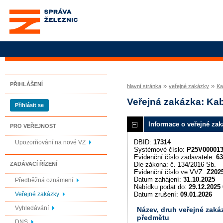
Správa železnic, státní
organizace
PŘIHLÁŠENÍ
»
»
hlavní stránka
veřejné zakázky
Ka
Veřejná zakázka: Ka
Přihlásit se
Informace o veřejné zak
PRO VEŘEJNOST
DBID:
17314
Upozorňování na nové VZ
Systémové číslo:
P25V00001
Evidenční číslo zadavatele:
63
Dle zákona: č. 134/2016 Sb.
ZADÁVACÍ ŘÍZENÍ
Evidenční číslo ve VVZ:
Z202
Datum zahájení:
31.10.2025
Předběžná oznámení
Nabídku podat do:
29.12.2025 
Datum zrušení:
09.01.2026
Veřejné zakázky
Vyhledávání
Název, druh veřejné zaká
předmětu
DNS