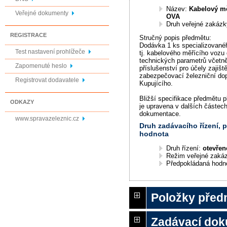
Název:
Kabelový mě
Veřejné dokumenty
OVA
Druh veřejné zakáz
REGISTRACE
Stručný popis předmětu:
Dodávka 1 ks specializovanéh
Test nastavení prohlížeče
tj. kabelového měřícího vozu
technických parametrů včetn
Zapomenuté heslo
příslušenství pro účely zajišt
zabezpečovací železniční dopr
Registrovat dodavatele
Kupujícího.
Bližší specifikace předmětu 
ODKAZY
je upravena v dalších částec
dokumentace.
www.spravazeleznic.cz
Druh zadávacího řízení,
hodnota
Druh řízení:
otevřen
Režim veřejné zaká
Předpokládaná hodn
Položky před
Zadávací do