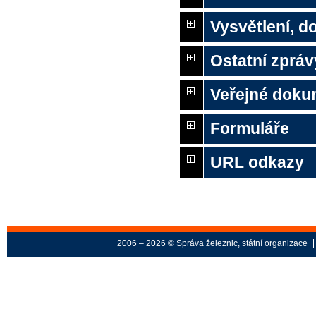
Vysvětlení, 
Ostatní zpráv
Veřejné doku
Formuláře
URL odkazy
2006 – 2026 © Správa železnic, státní organizace