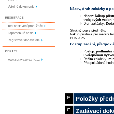
Veřejné dokumenty
Název, druh zakázky a p
Název:
Nákup příst
REGISTRACE
trolejových veden
Druh zakázky:
Dodá
Test nastavení prohlížeče
Stručný popis předmětu:
Zapomenuté heslo
Nákup přístroje pro měření t
PHA 2025
Registrovat dodavatele
Postup zadání, předpok
Postup:
podlimitní 
ODKAZY
uveřejněnou výzvo
Režim zakázky:
mi
www.spravazeleznic.cz
Předpokládaná hodn
Položky před
Zadávací do