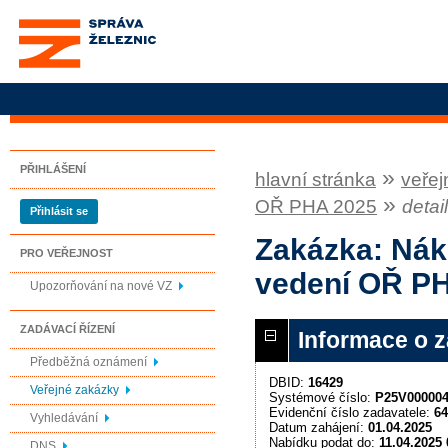
Správa železnic, státní
organizace
PŘIHLÁŠENÍ
»
hlavní stránka
veřej
»
OŘ PHA 2025
detai
Přihlásit se
Zakázka: Náku
PRO VEŘEJNOST
vedení OŘ P
Upozorňování na nové VZ
ZADÁVACÍ ŘÍZENÍ
Informace o 
Předběžná oznámení
DBID:
16429
Veřejné zakázky
Systémové číslo:
P25V00000
Evidenční číslo zadavatele:
64
Vyhledávání
Datum zahájení:
01.04.2025
Nabídku podat do:
11.04.2025 
DNS