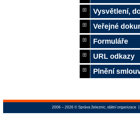
Vysvětlení, 
Veřejné doku
Formuláře
URL odkazy
Plnění smlou
2006 – 2026 © Správa železnic, státní organizace