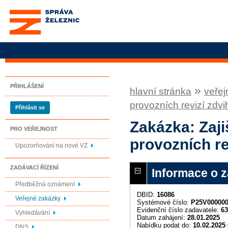
Správa železnic, státní
organizace
PŘIHLÁŠENÍ
»
hlavní stránka
veřej
provozních revizí zdvi
Přihlásit se
Zakázka: Zaji
PRO VEŘEJNOST
provozních re
Upozorňování na nové VZ
ZADÁVACÍ ŘÍZENÍ
Informace o 
Předběžná oznámení
DBID:
16086
Veřejné zakázky
Systémové číslo:
P25V00000
Evidenční číslo zadavatele:
63
Vyhledávání
Datum zahájení:
28.01.2025
Nabídku podat do:
10.02.2025 
DNS