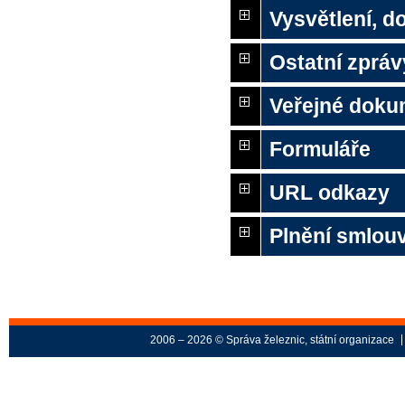
Vysvětlení, 
Ostatní zpráv
Veřejné doku
Formuláře
URL odkazy
Plnění smlou
2006 – 2026 © Správa železnic, státní organizace