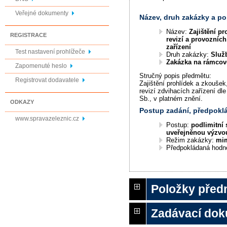
Veřejné dokumenty
Název, druh zakázky a p
Název:
Zajištění pr
REGISTRACE
revizí a provozních
zařízení
Test nastavení prohlížeče
Druh zakázky:
Služ
Zakázka na rámco
Zapomenuté heslo
Stručný popis předmětu:
Registrovat dodavatele
Zajištění prohlídek a zkoušek
revizí zdvihacích zařízení dl
Sb., v platném znění.
ODKAZY
Postup zadání, předpok
www.spravazeleznic.cz
Postup:
podlimitní 
uveřejněnou výzvo
Režim zakázky:
mi
Předpokládaná hodn
Položky před
Zadávací do