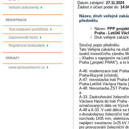
Datum zahájení:
27.11.2024
Žádost o účast podat do:
14.0
Veřejné dokumenty
Název, druh veřejné zaká
předmětu
REGISTRACE
Název:
PPP projekt
Test nastavení prohlížeče
Praha - Letiště Vác
Druh veřejné zakáz
Zapomenuté heslo
Stručný popis předmětu:
Registrovat dodavatele
Tato Veřejná zakázka na služ
úseků investičního záměru Mo
– Kladno s napojením na Leti
ODKAZY
Praha („projekt PRAK“), a to
www.spravazeleznic.cz
A-46: modernizace trati Praha
Praha-Ruzyně (včetně),
A-47: novostavba trati Praha
Praha-Letiště Václava Havla 
A-48: Novostavba ŽST Praha-
a
A-33: Zaokruhování železniční
Václava Havla do trati Praha 
označovaných dále ve Výzvě t
A-48 a A-33. V celé délce se 
o dvoukolejnou železniční tra
rozchodu 1435 mm, elektrizov
napájecí soustavou 1x25 kV 
pro provozování železniční d