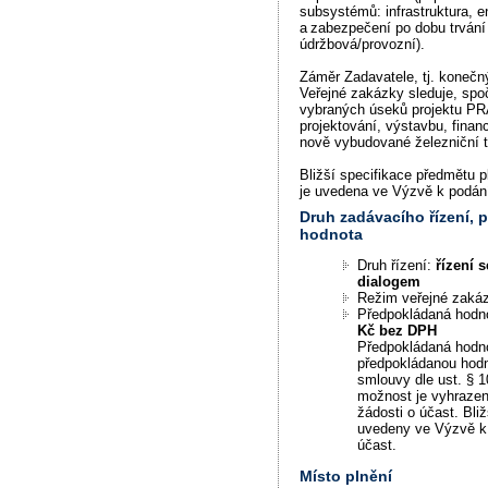
subsystémů: infrastruktura, en
a zabezpečení po dobu trvání
údržbová/provozní).
Záměr Zadavatele, tj. konečný 
Veřejné zakázky sleduje, spoč
vybraných úseků projektu PR
projektování, výstavbu, finan
nově vybudované železniční tr
Bližší specifikace předmětu 
je uvedena ve Výzvě k podání
Druh zadávacího řízení,
hodnota
Druh řízení:
řízení 
dialogem
Režim veřejné zaká
Předpokládaná hodn
Kč bez DPH
Předpokládaná hodno
předpokládanou hod
smlouvy dle ust. § 1
možnost je vyhraze
žádosti o účast. Bli
uvedeny ve Výzvě k 
účast.
Místo plnění