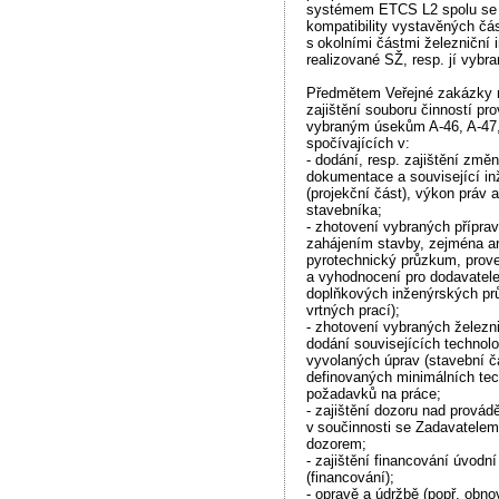
systémem ETCS L2 spolu se 
kompatibility vystavěných čá
s okolními částmi železniční i
realizované SŽ, resp. jí vyb
Předmětem Veřejné zakázky 
zajištění souboru činností p
vybraným úsekům A-46, A-47,
spočívajících v:
- dodání, resp. zajištění změ
dokumentace a související in
(projekční část), výkon práv 
stavebníka;
- zhotovení vybraných přípra
zahájením stavby, zejména a
pyrotechnický průzkum, prove
a vyhodnocení pro dodavatel
doplňkových inženýrských pr
vrtných prací);
- zhotovení vybraných železn
dodání souvisejících technolog
vyvolaných úprav (stavební č
definovaných minimálních te
požadavků na práce;
- zajištění dozoru nad provád
v součinnosti se Zadavatele
dozorem;
- zajištění financování úvodn
(financování);
- opravě a údržbě (popř. obno