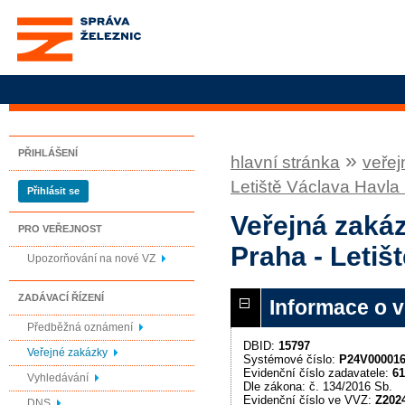
Správa železnic, státní
organizace
PŘIHLÁŠENÍ
»
hlavní stránka
veřej
Letiště Václava Havla
Přihlásit se
Veřejná zakáz
PRO VEŘEJNOST
Praha - Letiš
Upozorňování na nové VZ
ZADÁVACÍ ŘÍZENÍ
Informace o 
Předběžná oznámení
DBID:
15797
Veřejné zakázky
Systémové číslo:
P24V00001
Evidenční číslo zadavatele:
61
Vyhledávání
Dle zákona: č. 134/2016 Sb.
Evidenční číslo ve VVZ:
Z202
DNS