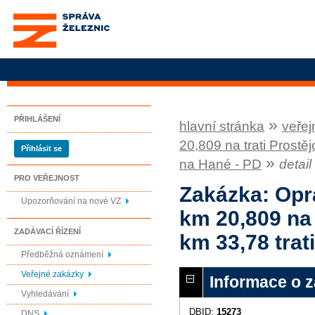
Správa železnic, státní
organizace
PŘIHLÁŠENÍ
»
hlavní stránka
veřej
20,809 na trati Prostě
Přihlásit se
»
na Hané - PD
detai
PRO VEŘEJNOST
Zakázka: Opr
Upozorňování na nové VZ
km 20,809 na 
ZADÁVACÍ ŘÍZENÍ
km 33,78 trat
Předběžná oznámení
Veřejné zakázky
Informace o 
Vyhledávání
DBID:
15273
DNS