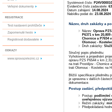
Systémové číslo:
P24V00001
Evidenční číslo zadavatele:
63
Veřejné dokumenty
Datum zahájení:
14.08.2024
Nabídku podat do:
23.08.2024 
REGISTRACE
Název, druh zakázky a p
Test nastavení prohlížeče
Název:
Oprava PZS 
Zapomenuté heslo
P6371 v km 20,809 n
Chornice a P7654 v 
Registrovat dodavatele
Olomouc - Kostelec
Druh zakázky:
Služ
ODKAZY
Stručný popis předmětu:
Vyhotovení a projednání pro
www.spravazeleznic.cz
opravu PZS P6544 v km 2,31
na trati Prostějov - Chornice
trati Olomouc - Kostelec na 
Bližší specifikace předmětu 
je upravena v dalších částec
dokumentace.
Postup zadání, předpok
Postup:
podlimitní 
uveřejněnou výzvo
Režim zakázky:
mi
Předpokládaná hodn